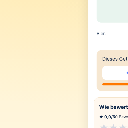
Bier.
Dieses Getr
Wie bewert
★
0,0
/5
0
Bewe
★
★
★