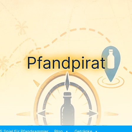
Pfandpirat
S Spiel für Pfandsammler
Blog
Getränke