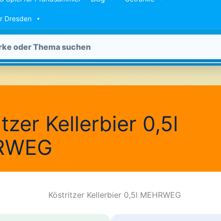
ür Dresden
tzer Kellerbier 0,5l
RWEG