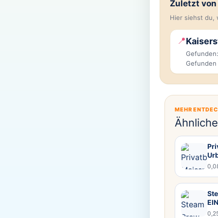
Zuletzt vo
Hier siehst du
📍
Kaisers
Gefunden:
Gefunden
MEHR ENTDE
Ähnlich
Pr
Ur
0,0
Ste
EI
0,2