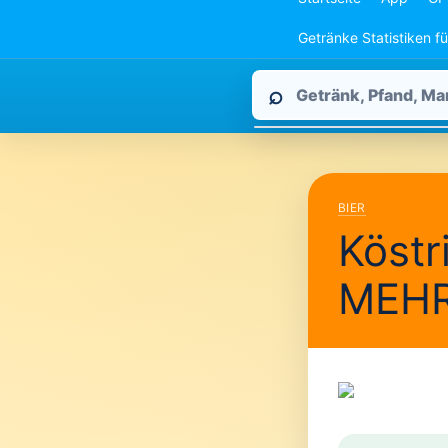
Getränke Statistiken f
Pfandpirat
⌕
durchsuchen
BIER
Köstri
MEH