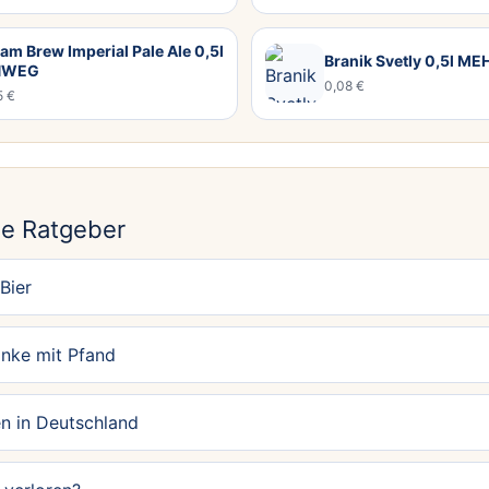
am Brew Imperial Pale Ale 0,5l
Branik Svetly 0,5l 
NWEG
0,08 €
5 €
N
e Ratgeber
Bier
änke mit Pfand
n in Deutschland