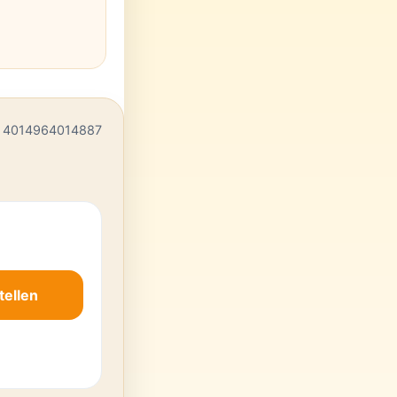
 4014964014887
tellen