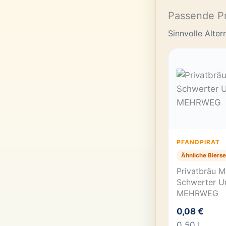
Passende P
Sinnvolle Alte
PFANDPIRAT
Ähnliche Bierse
Privatbräu M
Schwerter Ur
MEHRWEG
0,08 €
0,50 L