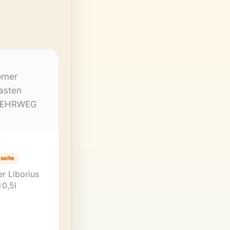
T
seite
r Liborius
0,5l