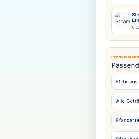
Ste
EI
0,2
PFANDWISSE
Passend
Mehr aus 
Alle Getr
Pfandarte