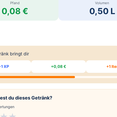
Pfand
Volumen
0,08 €
0,50 L
änk bringt dir
+1 XP
+0,08 €
+1 It
est du dieses Getränk?
rtungen
★
★