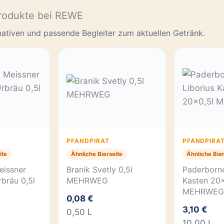
rodukte bei REWE
rnativen und passende Begleiter zum aktuellen Getränk.
PFANDPIRAT
PFANDPIRA
ite
Ähnliche Bierseite
Ähnliche Bier
eissner
Branik Svetly 0,5l
Paderborne
bräu 0,5l
MEHRWEG
Kasten 20×
MEHRWEG
0,08 €
3,10 €
0,50 L
10,00 L