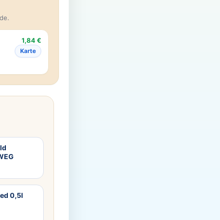
de.
1,84 €
Karte
ld
RWEG
ed 0,5l