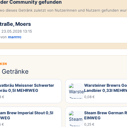
n der Community gefunden
, wo dieses Getränk zuletzt von Nutzerinnen und Nutzern gefunden wur
traße, Moers
 23.05.2026 13:15
 von
marrrrc
CKEN
e Getränke
ivatbräu Meissner Schwerter
Warsteiner Brewrs Go
bräu 0,5l MEHRWEG
Landbier 0,33l MEH
8 €
0,08 €
am Brew Imperial Stout 0,5l
Steam Brew German R
NWEG
EINWEG
5 €
0,25 €