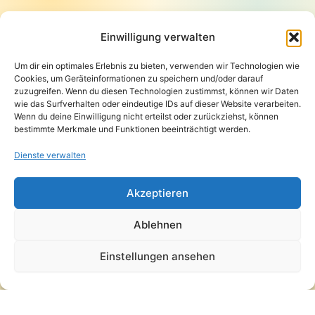
Startseite
Presse
Einwilligung verwalten
Kontakt / Support
Um dir ein optimales Erlebnis zu bieten, verwenden wir Technologien wie
Datenschutzerklärung
Cookies, um Geräteinformationen zu speichern und/oder darauf
AGB
zuzugreifen. Wenn du diesen Technologien zustimmst, können wir Daten
Widerrufsbelehrung
wie das Surfverhalten oder eindeutige IDs auf dieser Website verarbeiten.
Wenn du deine Einwilligung nicht erteilst oder zurückziehst, können
Versand und Lieferung
bestimmte Merkmale und Funktionen beeinträchtigt werden.
Zahlungsarten
Impressum
Dienste verwalten
Copyright © 2026 Pfandpirat | Präsentiert von
Zimmermanns
Akzeptieren
Internet & PR-Beratung
Ablehnen
Folge Pfandpirat
Einstellungen ansehen
Instagram
YouTube
Vertrag widerrufen
·
Versand und Lieferung