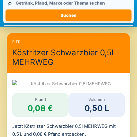
⌕
durchsuchen
Suchen
BIER
Köstritzer Schwarzbier 0,5l
MEHRWEG
Pfand
Volumen
0,08 €
0,50 L
Jetzt Köstritzer Schwarzbier 0,5l MEHRWEG mit
0.5 L und 0,08 € Pfand entdecken.