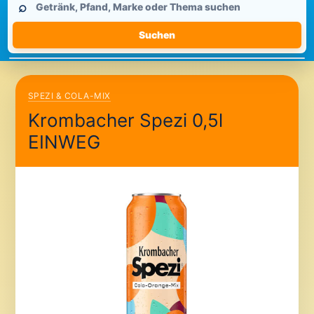
⌕
durchsuchen
Suchen
SPEZI & COLA-MIX
Krombacher Spezi 0,5l
EINWEG