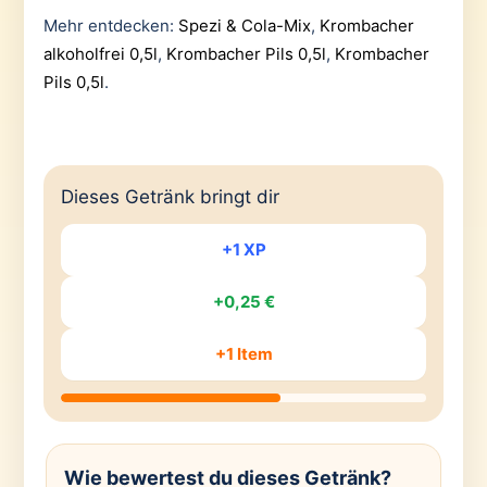
Mehr entdecken:
Spezi & Cola-Mix
,
Krombacher
alkoholfrei 0,5l
,
Krombacher Pils 0,5l
,
Krombacher
Pils 0,5l
.
Dieses Getränk bringt dir
+1 XP
+0,25 €
+1 Item
Wie bewertest du dieses Getränk?