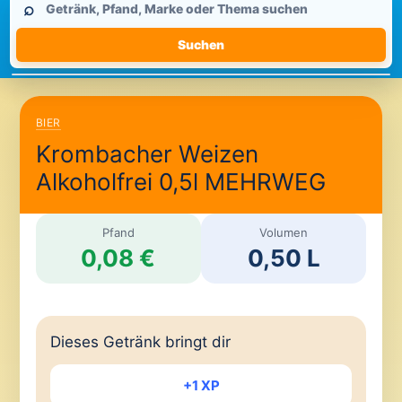
⌕
durchsuchen
Suchen
BIER
Krombacher Weizen
Alkoholfrei 0,5l MEHRWEG
Pfand
Volumen
0,08 €
0,50 L
Dieses Getränk bringt dir
+1 XP