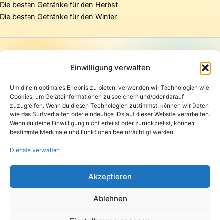
Die besten Getränke für den Herbst
Die besten Getränke für den Winter
Startseite
Presse
Einwilligung verwalten
Kontakt / Support
Um dir ein optimales Erlebnis zu bieten, verwenden wir Technologien wie
Datenschutzerklärung
Cookies, um Geräteinformationen zu speichern und/oder darauf
AGB
zuzugreifen. Wenn du diesen Technologien zustimmst, können wir Daten
Widerrufsbelehrung
wie das Surfverhalten oder eindeutige IDs auf dieser Website verarbeiten.
Wenn du deine Einwilligung nicht erteilst oder zurückziehst, können
Versand und Lieferung
bestimmte Merkmale und Funktionen beeinträchtigt werden.
Zahlungsarten
Impressum
Dienste verwalten
Copyright © 2026 Pfandpirat | Präsentiert von
Zimmermanns
Akzeptieren
Internet & PR-Beratung
Ablehnen
Folge Pfandpirat