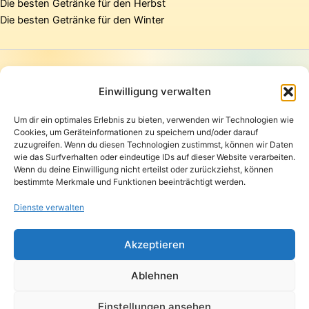
Die besten Getränke für den Herbst
Die besten Getränke für den Winter
Startseite
Presse
Einwilligung verwalten
Kontakt / Support
Um dir ein optimales Erlebnis zu bieten, verwenden wir Technologien wie
Datenschutzerklärung
Cookies, um Geräteinformationen zu speichern und/oder darauf
AGB
zuzugreifen. Wenn du diesen Technologien zustimmst, können wir Daten
Widerrufsbelehrung
wie das Surfverhalten oder eindeutige IDs auf dieser Website verarbeiten.
Wenn du deine Einwilligung nicht erteilst oder zurückziehst, können
Versand und Lieferung
bestimmte Merkmale und Funktionen beeinträchtigt werden.
Zahlungsarten
Impressum
Dienste verwalten
Copyright © 2026 Pfandpirat | Präsentiert von
Zimmermanns
Akzeptieren
Internet & PR-Beratung
Ablehnen
Folge Pfandpirat
Einstellungen ansehen