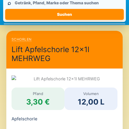
⌕
durchsuchen
Suchen
SCHORLEN
Lift Apfelschorle 12x1l
MEHRWEG
Pfand
Volumen
3,30 €
12,00 L
Apfelschorle