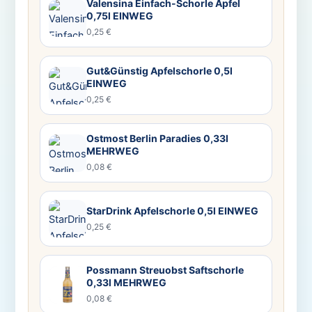
Valensina Einfach-Schorle Apfel
0,75l EINWEG
0,25 €
Gut&Günstig Apfelschorle 0,5l
EINWEG
0,25 €
Ostmost Berlin Paradies 0,33l
MEHRWEG
0,08 €
StarDrink Apfelschorle 0,5l EINWEG
0,25 €
Possmann Streuobst Saftschorle
0,33l MEHRWEG
0,08 €