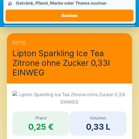
⌕
durchsuchen
Suchen
EISTEE
Lipton Sparkling Ice Tea
Zitrone ohne Zucker 0,33l
EINWEG
Pfand
Volumen
0,25 €
0,33 L