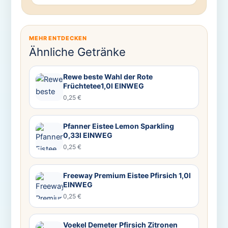
MEHR ENTDECKEN
Ähnliche Getränke
Rewe beste Wahl der Rote
Früchtetee1,0l EINWEG
0,25 €
Pfanner Eistee Lemon Sparkling
0,33l EINWEG
0,25 €
Freeway Premium Eistee Pfirsich 1,0l
EINWEG
0,25 €
Voekel Demeter Pfirsich Zitronen