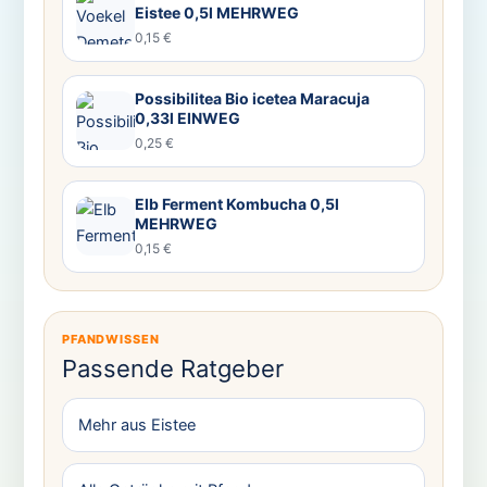
Eistee 0,5l MEHRWEG
0,15 €
Possibilitea Bio icetea Maracuja
0,33l EINWEG
0,25 €
Elb Ferment Kombucha 0,5l
MEHRWEG
0,15 €
PFANDWISSEN
Passende Ratgeber
Mehr aus Eistee