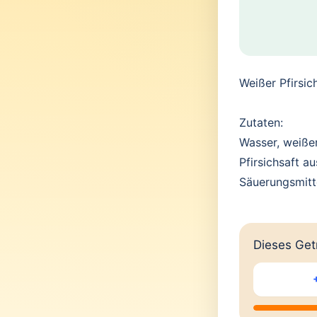
Weißer Pfirsi
Zutaten:
Wasser, weiße
Pfirsichsaft a
Säuerungsmitte
Dieses Getr