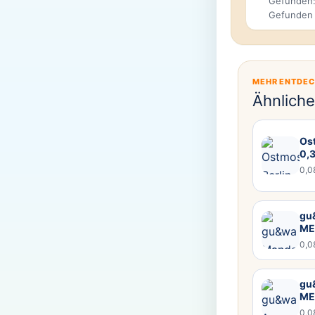
Gefunden:
Gefunden
MEHR ENTDE
Ähnlich
Ost
0,
0,0
gu&
ME
0,0
gu
ME
0,0