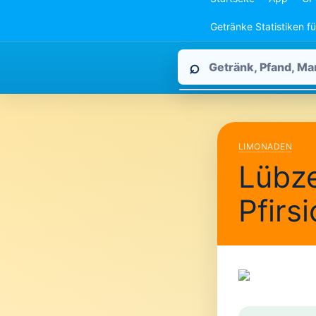
Getränke Statistiken f
Pfandpirat
⌕
durchsuchen
LIMONADEN
Lübz
Pfir