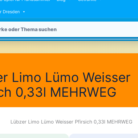
ür Dresden
er Limo Lümo Weisser
sich 0,33l MEHRWEG