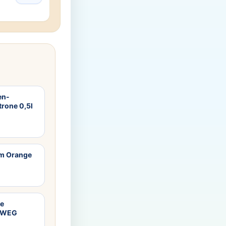
en-
rone 0,5l
m Orange
ne
HRWEG