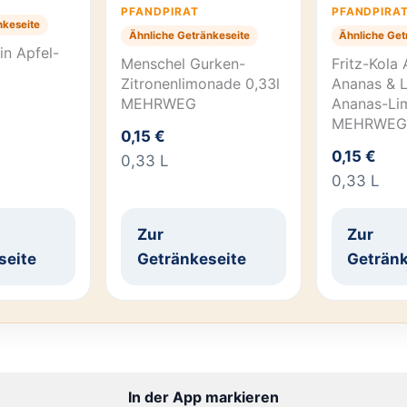
PFANDPIRAT
PFANDPIRA
nkeseite
Ähnliche Getränkeseite
Ähnliche Get
in Apfel-
Menschel Gurken-
Fritz-Kola 
l
Zitronenlimonade 0,33l
Ananas & L
MEHRWEG
Ananas-Li
MEHRWEG
0,15 €
0,15 €
0,33 L
0,33 L
Zur
Zur
seite
Getränkeseite
Getränk
In der App markieren