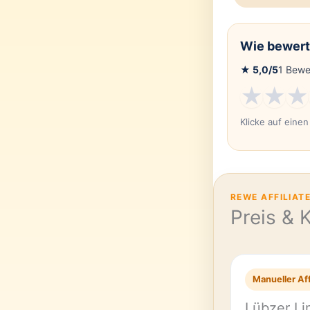
Wie bewert
★
5,0
/5
1
Bewe
★
★
★
Klicke auf eine
REWE AFFILIAT
Preis & 
Manueller Aff
Lübzer Li