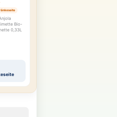
T
ränkeseite
Anjola
imette Bio-
mette 0,33L
eseite