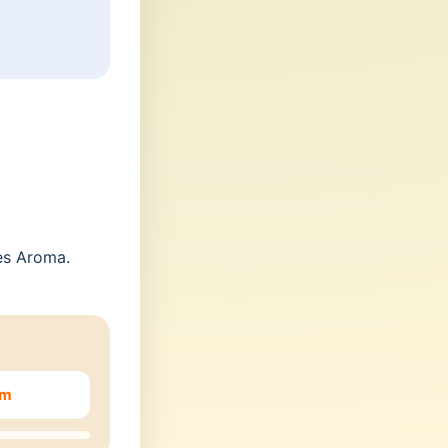
hes Aroma.
em