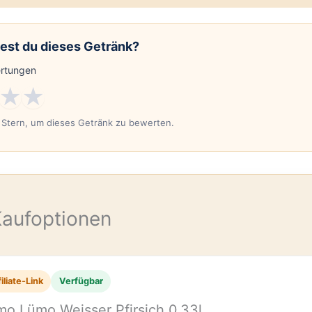
est du dieses Getränk?
rtungen
★
★
n Stern, um dieses Getränk zu bewerten.
E
Kaufoptionen
iliate-Link
Verfügbar
mo Lümo Weisser Pfirsich 0,33l