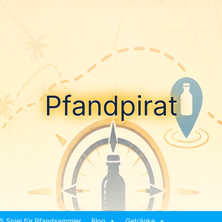
Pfandpirat
S Spiel für Pfandsammler
Blog
Getränke