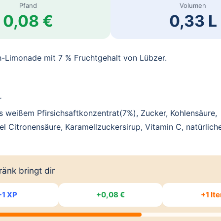
Pfand
Volumen
0,08 €
0,33 L
ch-Limonade mit 7 % Fruchtgehalt von Lübzer.
r
us weißem Pfirsichsaftkonzentrat(7%), Zucker, Kohlensäure,
l Citronensäure, Karamellzuckersirup, Vitamin C, natürlic
änk bringt dir
+1 XP
+0,08 €
+1 It