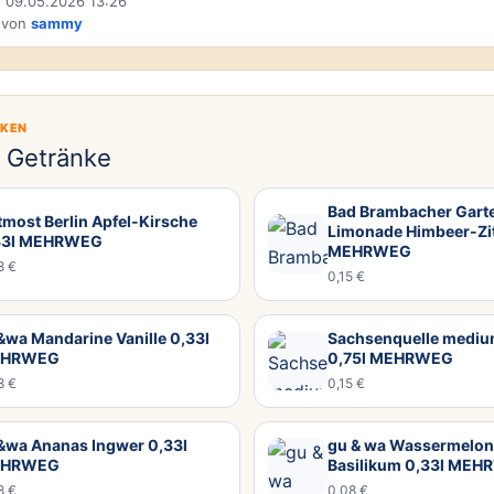
 09.05.2026 13:26
 von
sammy
CKEN
e Getränke
Bad Brambacher Gart
most Berlin Apfel-Kirsche
Limonade Himbeer-Zit
33l MEHRWEG
MEHRWEG
8 €
0,15 €
wa Mandarine Vanille 0,33l
Sachsenquelle mediu
HRWEG
0,75l MEHRWEG
8 €
0,15 €
&wa Ananas Ingwer 0,33l
gu & wa Wassermelo
HRWEG
Basilikum 0,33l ME
8 €
0,08 €