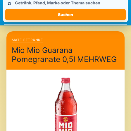
⌕
durchsuchen
Suchen
MATE GETRÄNKE
Mio Mio Guarana
Pomegranate 0,5l MEHRWEG