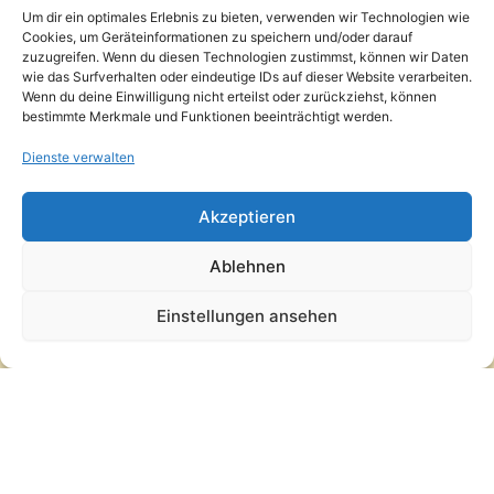
Um dir ein optimales Erlebnis zu bieten, verwenden wir Technologien wie
Datenschutzerklärung
Cookies, um Geräteinformationen zu speichern und/oder darauf
AGB
zuzugreifen. Wenn du diesen Technologien zustimmst, können wir Daten
Widerrufsbelehrung
wie das Surfverhalten oder eindeutige IDs auf dieser Website verarbeiten.
Wenn du deine Einwilligung nicht erteilst oder zurückziehst, können
Versand und Lieferung
bestimmte Merkmale und Funktionen beeinträchtigt werden.
Zahlungsarten
Impressum
Dienste verwalten
Copyright © 2026 Pfandpirat | Präsentiert von
Zimmermanns
Akzeptieren
Internet & PR-Beratung
Ablehnen
Folge Pfandpirat
Einstellungen ansehen
Instagram
YouTube
Vertrag widerrufen
·
Versand und Lieferung