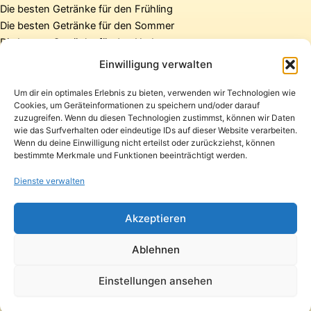
Die besten Getränke für den Frühling
Die besten Getränke für den Sommer
Die besten Getränke für den Herbst
Die besten Getränke für den Winter
Einwilligung verwalten
Um dir ein optimales Erlebnis zu bieten, verwenden wir Technologien wie
Cookies, um Geräteinformationen zu speichern und/oder darauf
Startseite
zuzugreifen. Wenn du diesen Technologien zustimmst, können wir Daten
Presse
wie das Surfverhalten oder eindeutige IDs auf dieser Website verarbeiten.
Wenn du deine Einwilligung nicht erteilst oder zurückziehst, können
Kontakt / Support
bestimmte Merkmale und Funktionen beeinträchtigt werden.
Datenschutzerklärung
Impressum
Dienste verwalten
Copyright © 2026 Pfandpirat | Präsentiert von
Zimmermanns
Akzeptieren
Internet & PR-Beratung
Ablehnen
Folge Pfandpirat
Einstellungen ansehen
Instagram
YouTube