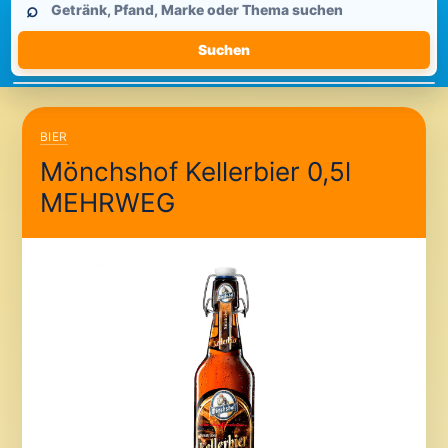
⌕
durchsuchen
Suchen
BIER
Mönchshof Kellerbier 0,5l
MEHRWEG