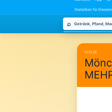
Statistiken für Dresden
Pfandpirat
⌕
durchsuchen
RADLER
Mönch
MEH