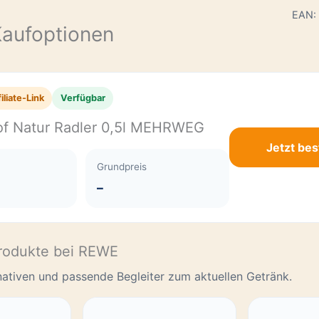
E
EAN:
Kaufoptionen
iliate-Link
Verfügbar
f Natur Radler 0,5l MEHRWEG
Jetzt bes
Grundpreis
–
rodukte bei REWE
rnativen und passende Begleiter zum aktuellen Getränk.