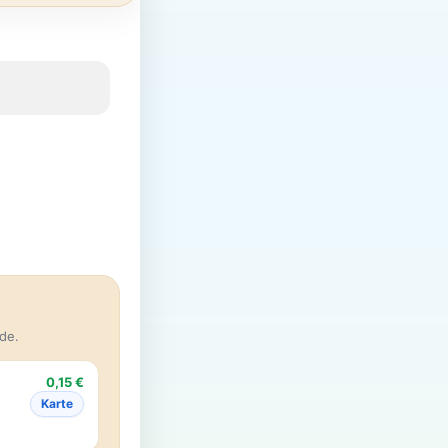
de.
0,15 €
Karte