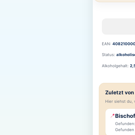
EAN:
40821000
Status:
alkoholis
Alkoholgehalt:
2,
Zuletzt vo
Hier siehst du
📍
Bischo
Gefunden:
Gefunden