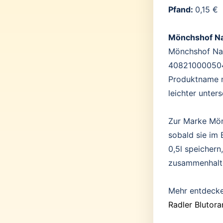
Pfand:
0,15 €
Mönchshof Na
Mönchshof Natu
4082100005044
Produktname m
leichter unter
Zur Marke Mön
sobald sie im 
0,5l speichern
zusammenhalt
Mehr entdeck
Radler Blutora