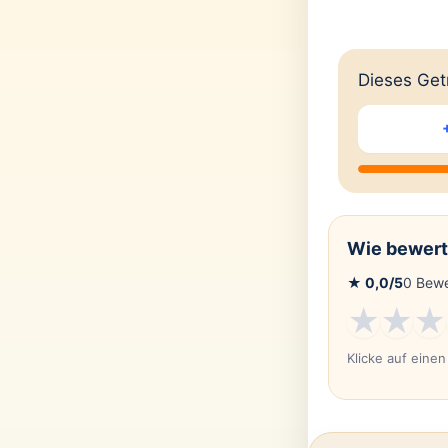
Dieses Getr
Wie bewert
★
0,0
/5
0
Bewe
★
★
★
Klicke auf eine