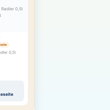
T
seite
dler 0,5l
eseite