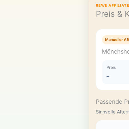
REWE AFFILIAT
Preis & 
Manueller Aff
Mönchsho
Preis
–
Passende P
Sinnvolle Alte