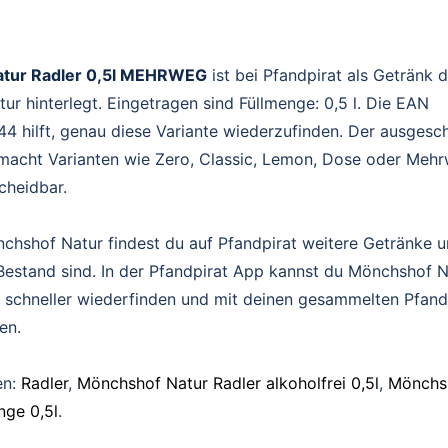
tur Radler 0,5l MEHRWEG
ist bei Pfandpirat als Getränk 
r hinterlegt. Eingetragen sind Füllmenge: 0,5 l. Die EAN
 hilft, genau diese Variante wiederzufinden. Der ausgesc
acht Varianten wie Zero, Classic, Lemon, Dose oder Mehr
scheidbar.
chshof Natur findest du auf Pfandpirat weitere Getränke u
Bestand sind. In der Pfandpirat App kannst du Mönchshof N
, schneller wiederfinden und mit deinen gesammelten Pfand
en.
en:
Radler
,
Mönchshof Natur Radler alkoholfrei 0,5l
,
Mönchs
nge 0,5l
.