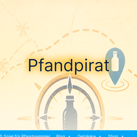
Pfandpirat
S Spiel für Pfandsammler
Blog
Getränke
Shop