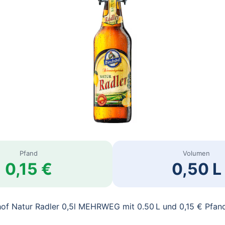
Pfand
Volumen
0,15 €
0,50 L
of Natur Radler 0,5l MEHRWEG mit 0.50 L und 0,15 € Pfan