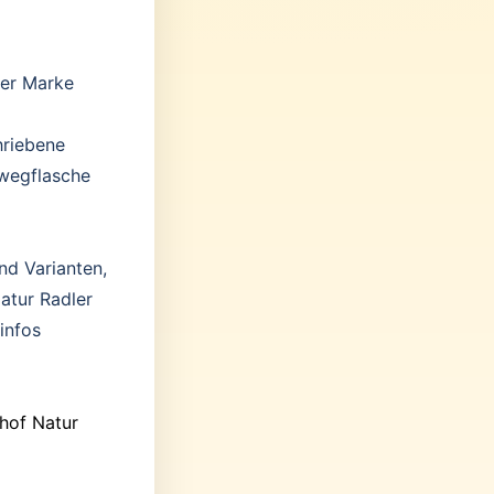
der Marke
hriebene
wegflasche
nd Varianten,
atur Radler
infos
hof Natur