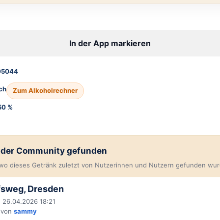
In der App markieren
05044
ch
Zum Alkoholrechner
50 %
n der Community gefunden
, wo dieses Getränk zuletzt von Nutzerinnen und Nutzern gefunden wur
fsweg, Dresden
 26.04.2026 18:21
 von
sammy