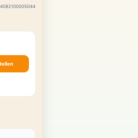
 4082100005044
tellen