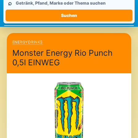
⌕
durchsuchen
Suchen
ENERGYDRINKS
Monster Energy Rio Punch
0,5l EINWEG