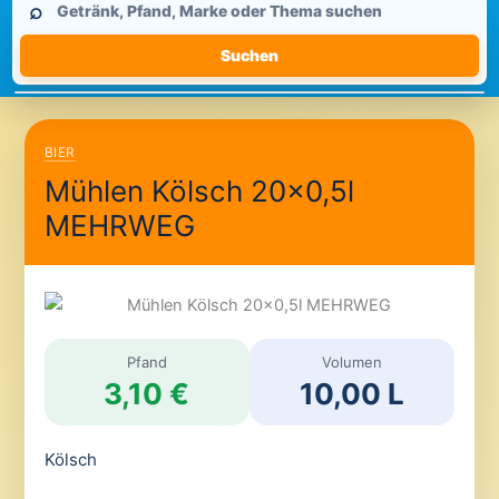
⌕
durchsuchen
Suchen
BIER
Mühlen Kölsch 20×0,5l
MEHRWEG
Pfand
Volumen
3,10 €
10,00 L
Kölsch