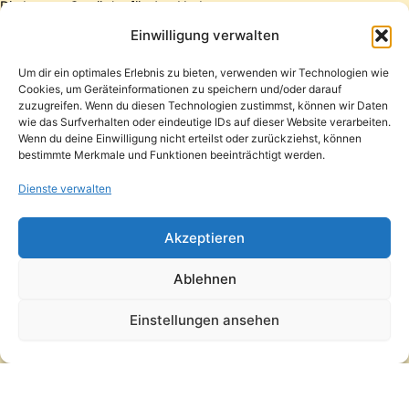
Die besten Getränke für den Herbst
Die besten Getränke für den Winter
Einwilligung verwalten
Um dir ein optimales Erlebnis zu bieten, verwenden wir Technologien wie
Cookies, um Geräteinformationen zu speichern und/oder darauf
Startseite
zuzugreifen. Wenn du diesen Technologien zustimmst, können wir Daten
Presse
wie das Surfverhalten oder eindeutige IDs auf dieser Website verarbeiten.
Wenn du deine Einwilligung nicht erteilst oder zurückziehst, können
Kontakt / Support
bestimmte Merkmale und Funktionen beeinträchtigt werden.
Datenschutzerklärung
Impressum
Dienste verwalten
Copyright © 2026 Pfandpirat | Präsentiert von
Zimmermanns
Akzeptieren
Internet & PR-Beratung
Ablehnen
Folge Pfandpirat
Einstellungen ansehen
Instagram
YouTube