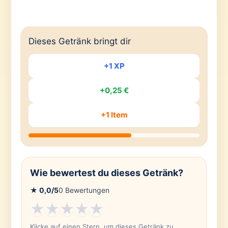
Dieses Getränk bringt dir
+1 XP
+0,25 €
+1 Item
Wie bewertest du dieses Getränk?
★
0,0
/5
0
Bewertungen
★
★
★
★
★
Klicke auf einen Stern, um dieses Getränk zu