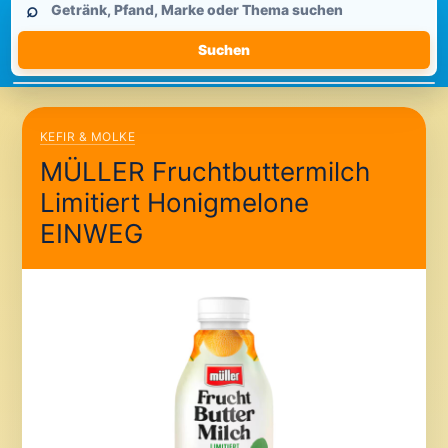
⌕
durchsuchen
Suchen
KEFIR & MOLKE
MÜLLER Fruchtbuttermilch
Limitiert Honigmelone
EINWEG