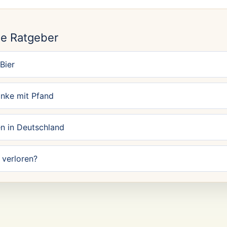
N
e Ratgeber
Bier
änke mit Pfand
n in Deutschland
verloren?