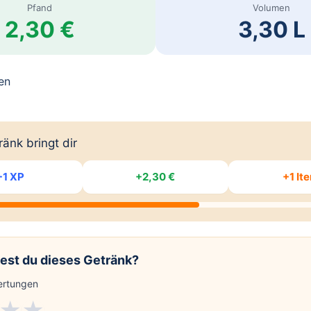
Pfand
Volumen
2,30 €
3,30 L
ten
änk bringt dir
+1 XP
+2,30 €
+1 It
est du dieses Getränk?
rtungen
★
★