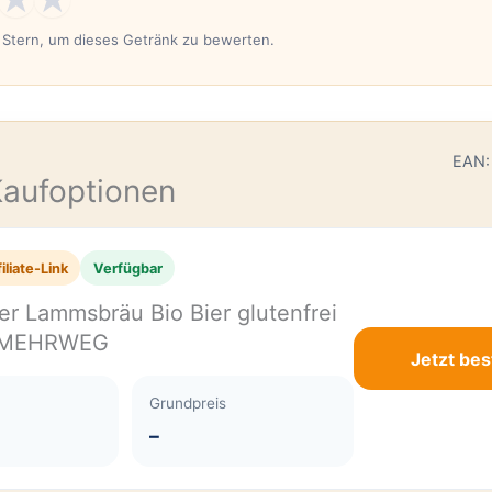
n Stern, um dieses Getränk zu bewerten.
E
EAN:
Kaufoptionen
iliate-Link
Verfügbar
r Lammsbräu Bio Bier glutenfrei
l MEHRWEG
Jetzt bes
Grundpreis
–