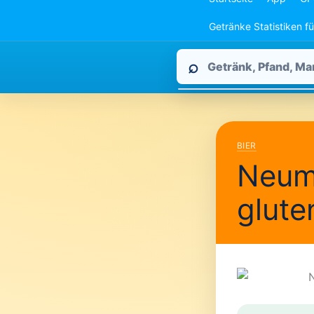
Getränke Statistiken f
Pfandpirat
⌕
durchsuchen
BIER
Neum
glut