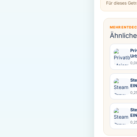
Für dieses Get
MEHR ENTDE
Ähnlich
Pr
Ur
0,0
Ste
EI
0,2
Ste
EI
0,2