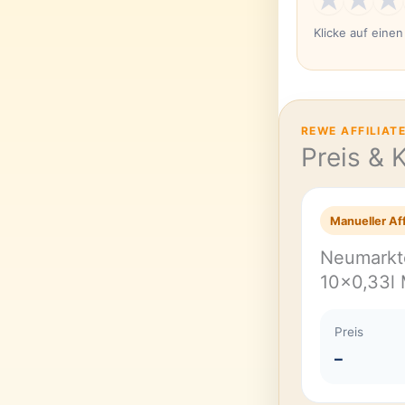
Klicke auf eine
REWE AFFILIAT
Preis & 
Manueller Aff
Neumarkte
10×0,33
Preis
–