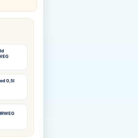
ld
RWEG
ed 0,5l
MEHRWEG