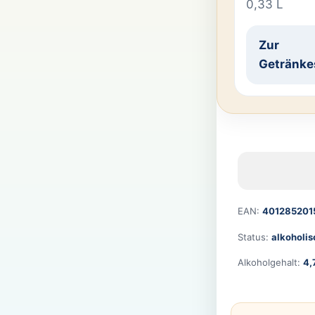
0,33 L
Zur
Getränke
EAN:
401285201
Status:
alkoholis
Alkoholgehalt:
4,