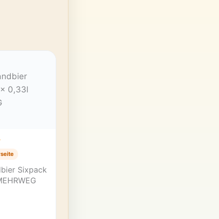
T
seite
dbier Sixpack
 MEHRWEG