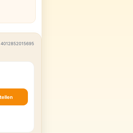
 4012852015695
tellen