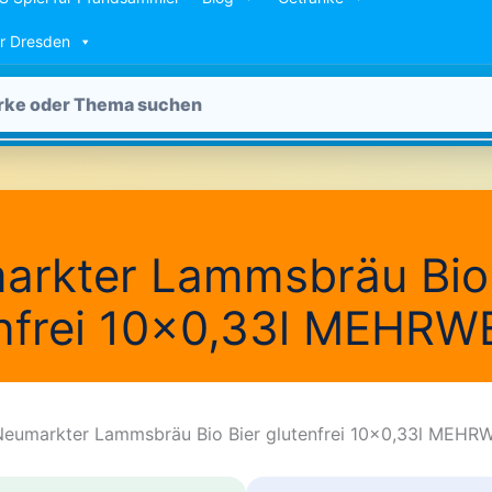
ür Dresden
arkter Lammsbräu Bio 
enfrei 10×0,33l MEHRW