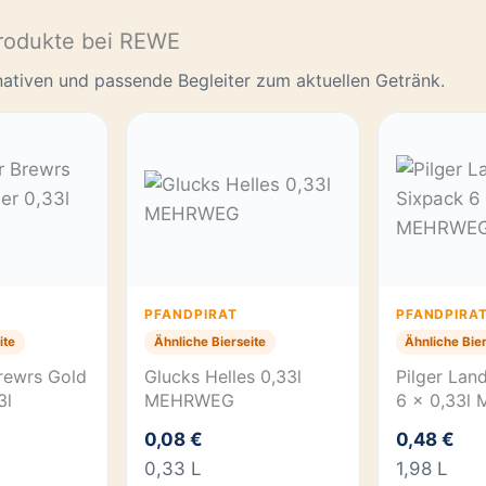
rodukte bei REWE
rnativen und passende Begleiter zum aktuellen Getränk.
PFANDPIRAT
PFANDPIRA
ite
Ähnliche Bierseite
Ähnliche Bier
rewrs Gold
Glucks Helles 0,33l
Pilger Lan
3l
MEHRWEG
6 x 0,33l
0,08 €
0,48 €
0,33 L
1,98 L