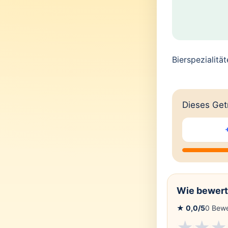
Bierspezialitä
Dieses Getr
Wie bewert
★
0,0
/5
0
Bewe
★
★
★