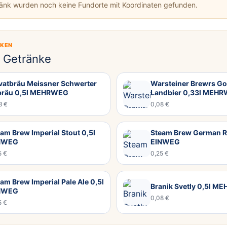
ränk wurden noch keine Fundorte mit Koordinaten gefunden.
CKEN
e Getränke
ivatbräu Meissner Schwerter
Warsteiner Brewrs Go
bräu 0,5l MEHRWEG
Landbier 0,33l MEH
8 €
0,08 €
am Brew Imperial Stout 0,5l
Steam Brew German R
NWEG
EINWEG
5 €
0,25 €
am Brew Imperial Pale Ale 0,5l
Branik Svetly 0,5l 
NWEG
0,08 €
5 €