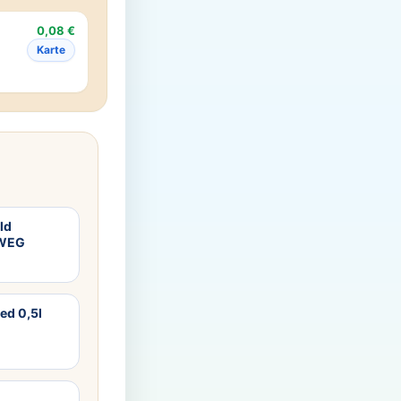
0,08 €
Karte
ld
RWEG
ed 0,5l