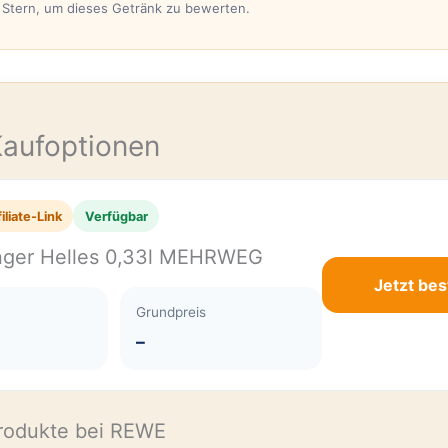
n Stern, um dieses Getränk zu bewerten.
E
Kaufoptionen
iliate-Link
Verfügbar
nger Helles 0,33l MEHRWEG
Jetzt bes
Grundpreis
–
rodukte bei REWE