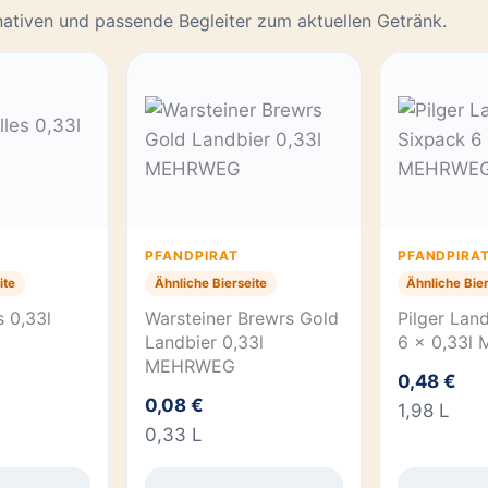
rnativen und passende Begleiter zum aktuellen Getränk.
PFANDPIRAT
PFANDPIRA
ite
Ähnliche Bierseite
Ähnliche Bier
s 0,33l
Warsteiner Brewrs Gold
Pilger Lan
Landbier 0,33l
6 x 0,33l
MEHRWEG
0,48 €
0,08 €
1,98 L
0,33 L