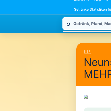
Getränke Statistiken f
Pfandpirat
⌕
durchsuchen
BIER
Neuns
MEH