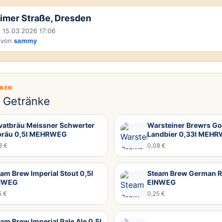
imer Straße, Dresden
 15.03.2026 17:06
 von
sammy
CKEN
e Getränke
ivatbräu Meissner Schwerter
Warsteiner Brewrs Go
bräu 0,5l MEHRWEG
Landbier 0,33l MEH
8 €
0,08 €
am Brew Imperial Stout 0,5l
Steam Brew German R
NWEG
EINWEG
5 €
0,25 €
am Brew Imperial Pale Ale 0,5l