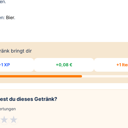
en.
en:
Bier
.
änk bringt dir
+1 XP
+0,08 €
+1 It
est du dieses Getränk?
rtungen
★
★