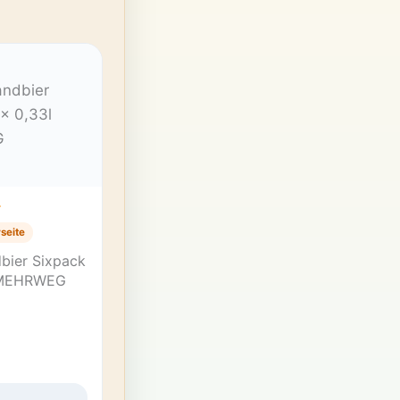
T
seite
dbier Sixpack
 MEHRWEG