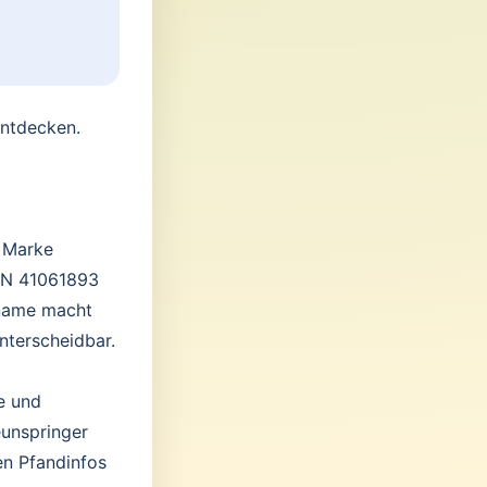
entdecken.
r Marke
EAN 41061893
tname macht
nterscheidbar.
e und
eunspringer
en Pfandinfos