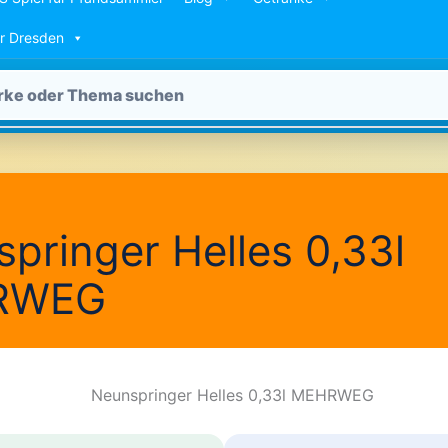
ür Dresden
pringer Helles 0,33l
RWEG