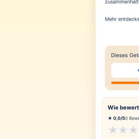
zusammenhalt
Mehr entdeck
Dieses Getr
Wie bewert
★
0,0
/5
0
Bewe
★
★
★