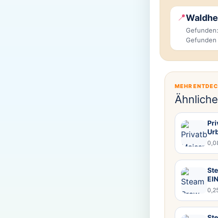
📍
Waldhe
Gefunden:
Gefunden
MEHR ENTDE
Ähnlich
Pr
Ur
0,0
Ste
EI
0,2
Ste