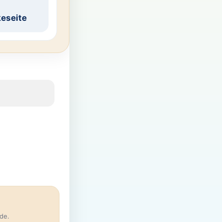
eseite
de.