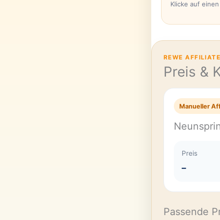
Klicke auf eine
REWE AFFILIAT
Preis & 
Manueller Aff
Neunspri
Preis
–
Passende P