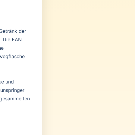
 Getränk der
l. Die EAN
ne
wegflasche
ke und
eunspringer
n gesammelten