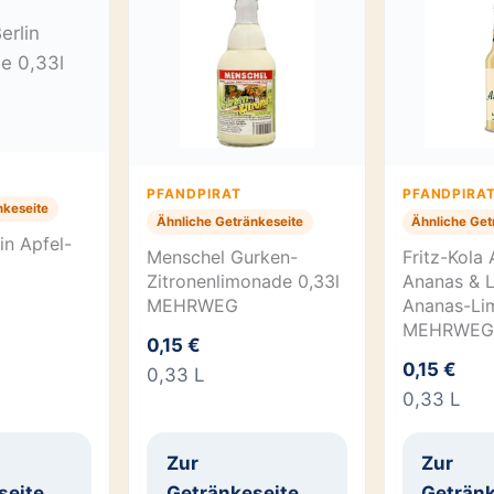
PFANDPIRAT
PFANDPIRA
nkeseite
Ähnliche Getränkeseite
Ähnliche Get
in Apfel-
Menschel Gurken-
Fritz-Kola 
l
Zitronenlimonade 0,33l
Ananas & L
MEHRWEG
Ananas-Li
MEHRWEG
0,15 €
0,15 €
0,33 L
0,33 L
Zur
Zur
seite
Getränkeseite
Getränk