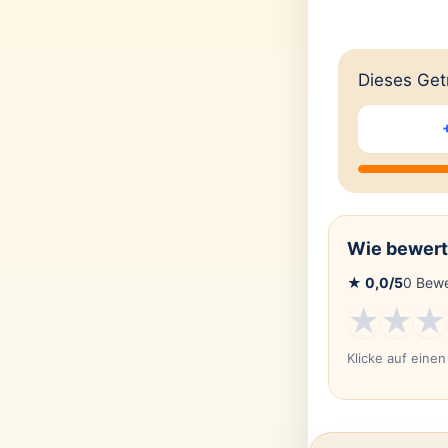
Dieses Getr
Wie bewert
★
0,0
/5
0
Bewe
★
★
★
Klicke auf eine