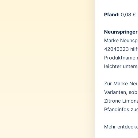
Pfand:
0,08 €
Neunspringer
Marke Neunspri
42040323 hilf
Produktname m
leichter unter
Zur Marke Neun
Varianten, sob
Zitrone Limon
Pfandinfos zu
Mehr entdeck