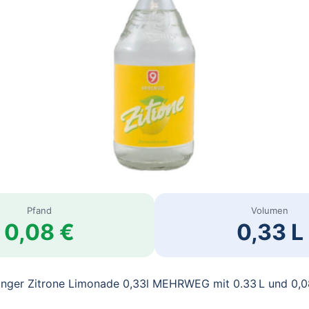
Pfand
Volumen
0,08 €
0,33 L
inger Zitrone Limonade 0,33l MEHRWEG mit 0.33 L und 0,0