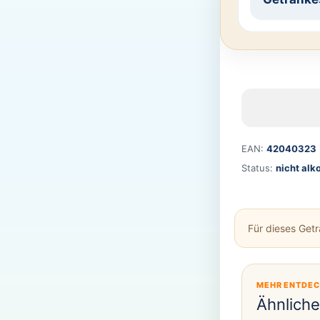
EAN:
42040323
Status:
nicht alk
Für dieses Get
MEHR ENTDE
Ähnlich