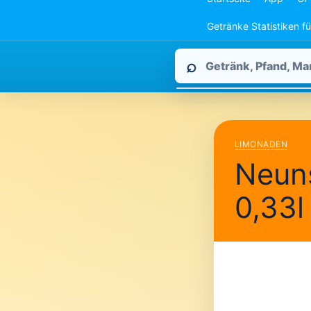
Getränke Statistiken f
Pfandpirat
⌕
durchsuchen
LIMONADEN
Neuns
0,33