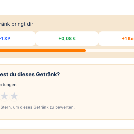
änk bringt dir
+1 XP
+0,08 €
+1 It
est du dieses Getränk?
rtungen
★
★
n Stern, um dieses Getränk zu bewerten.