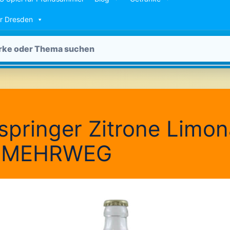
ür Dresden
pringer Zitrone Limo
l MEHRWEG