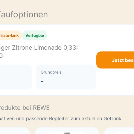
E
Kaufoptionen
iliate-Link
Verfügbar
ger Zitrone Limonade 0,33l
G
Jetzt bes
Grundpreis
–
rodukte bei REWE
rnativen und passende Begleiter zum aktuellen Getränk.