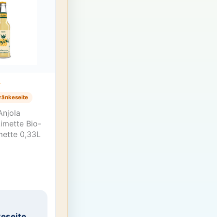
T
ränkeseite
Anjola
imette Bio-
mette 0,33L
eseite