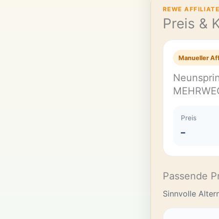
REWE AFFILIAT
Preis & 
Manueller Aff
Neunsprin
MEHRWE
Preis
–
Passende P
Sinnvolle Alte