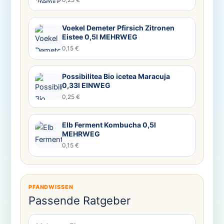
Voekel Demeter Pfirsich Zitronen
Eistee 0,5l MEHRWEG
0,15 €
Possibilitea Bio icetea Maracuja
0,33l EINWEG
0,25 €
Elb Ferment Kombucha 0,5l
MEHRWEG
0,15 €
PFANDWISSEN
Passende Ratgeber