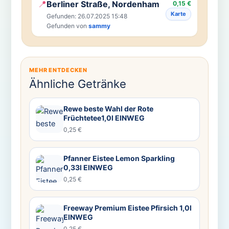
📍
Berliner Straße, Nordenham
0,15 €
Karte
Gefunden: 26.07.2025 15:48
Gefunden von
sammy
MEHR ENTDECKEN
Ähnliche Getränke
Rewe beste Wahl der Rote
Früchtetee1,0l EINWEG
0,25 €
Pfanner Eistee Lemon Sparkling
0,33l EINWEG
0,25 €
Freeway Premium Eistee Pfirsich 1,0l
EINWEG
0,25 €