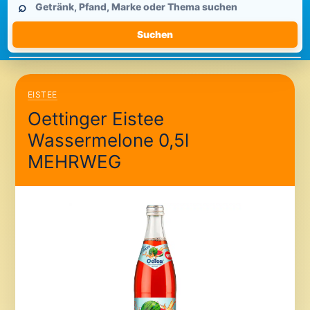
⌕
durchsuchen
Suchen
EISTEE
Oettinger Eistee
Wassermelone 0,5l
MEHRWEG