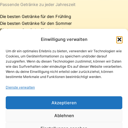
Passende Getränke zu jeder Jahreszeit
Die besten Getränke für den Frühling
Die besten Getränke für den Sommer
Die besten Getränke für den Herbst
Die besten Getränke für den Winter
Einwilligung verwalten
Um dir ein optimales Erlebnis zu bieten, verwenden wir Technologien wie
Cookies, um Geräteinformationen zu speichern und/oder darauf
Startseite
zuzugreifen. Wenn du diesen Technologien zustimmst, können wir Daten
Presse
wie das Surfverhalten oder eindeutige IDs auf dieser Website verarbeiten.
Wenn du deine Einwilligung nicht erteilst oder zurückziehst, können
Kontakt / Support
bestimmte Merkmale und Funktionen beeinträchtigt werden.
Datenschutzerklärung
Impressum
Dienste verwalten
Copyright © 2026 Pfandpirat | Präsentiert von
Zimmermanns
Akzeptieren
Internet & PR-Beratung
Ablehnen
Folge Pfandpirat