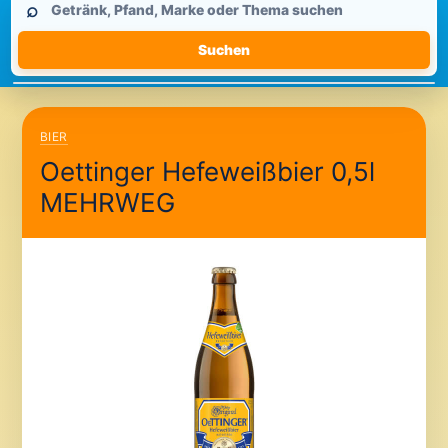
⌕
durchsuchen
Suchen
BIER
Oettinger Hefeweißbier 0,5l
MEHRWEG