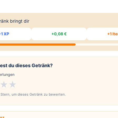
änk bringt dir
+1 XP
+0,08 €
+1 It
est du dieses Getränk?
rtungen
★
★
n Stern, um dieses Getränk zu bewerten.
KE