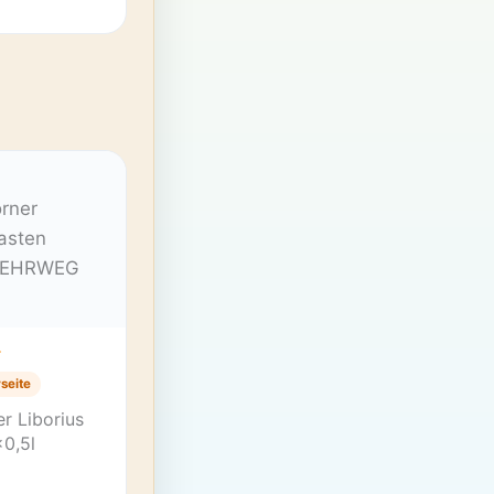
T
seite
r Liborius
0,5l