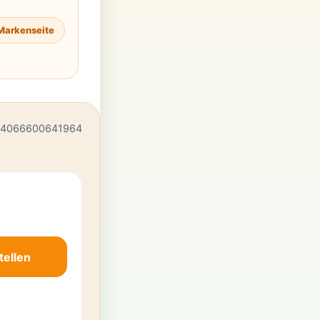
Markenseite
 4066600641964
tellen