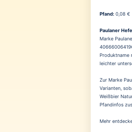
Pfand:
0,08 €
Paulaner Hef
Marke Paulaner
4066600641964
Produktname m
leichter unter
Zur Marke Pau
Varianten, sob
Weißbier Natur
Pfandinfos zu
Mehr entdeck