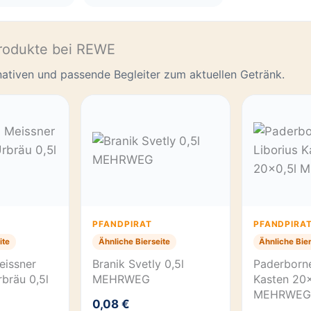
rodukte bei REWE
rnativen und passende Begleiter zum aktuellen Getränk.
PFANDPIRAT
PFANDPIRA
ite
Ähnliche Bierseite
Ähnliche Bier
eissner
Branik Svetly 0,5l
Paderborne
bräu 0,5l
MEHRWEG
Kasten 20×
MEHRWEG
0,08 €