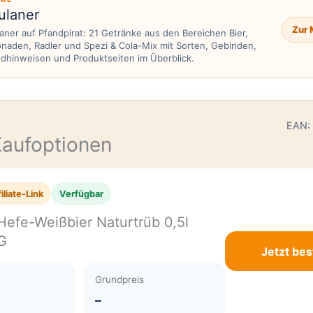
ulaner
Zur 
aner auf Pfandpirat: 21 Getränke aus den Bereichen Bier,
naden, Radler und Spezi & Cola-Mix mit Sorten, Gebinden,
dhinweisen und Produktseiten im Überblick.
E
EAN:
Kaufoptionen
iliate-Link
Verfügbar
Hefe-Weißbier Naturtrüb 0,5l
G
Jetzt bes
Grundpreis
–