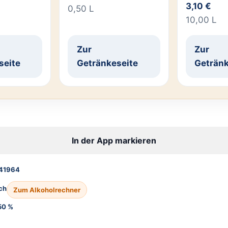
3,10 €
0,50 L
10,00 L
Zur
Zur
seite
Getränkeseite
Getränk
In der App markieren
41964
ch
Zum Alkoholrechner
50 %