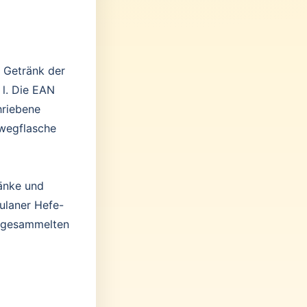
s Getränk der
 l. Die EAN
hriebene
wegflasche
ränke und
aulaner Hefe-
n gesammelten