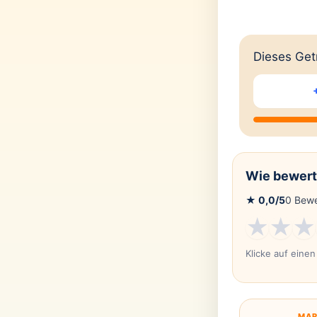
Dieses Getr
Wie bewert
★
0,0
/5
0
Bewe
★
★
★
Klicke auf eine
MAR