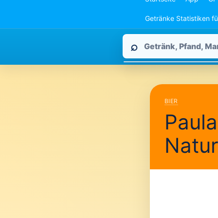
Getränke Statistiken f
Pfandpirat
⌕
durchsuchen
BIER
Paula
Natu