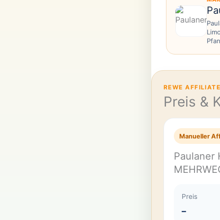
Pa
Paul
Limo
Pfan
REWE AFFILIAT
Preis & 
Manueller Aff
Paulaner 
MEHRWE
Preis
–