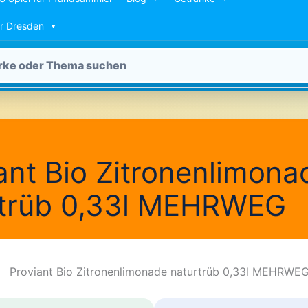
ür Dresden
ant Bio Zitronenlimona
rtrüb 0,33l MEHRWEG