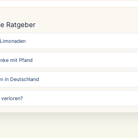
N
e Ratgeber
 Limonaden
änke mit Pfand
n in Deutschland
verloren?