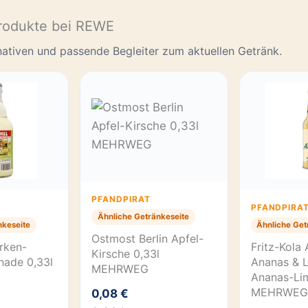
rodukte bei REWE
rnativen und passende Begleiter zum aktuellen Getränk.
PFANDPIRAT
PFANDPIRA
Ähnliche Getränkeseite
nkeseite
Ähnliche Get
Ostmost Berlin Apfel-
rken-
Fritz-Kola 
Kirsche 0,33l
nade 0,33l
Ananas & L
MEHRWEG
Ananas-Li
MEHRWEG
0,08 €