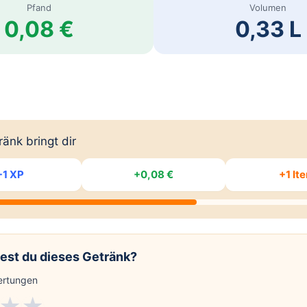
Pfand
Volumen
0,08 €
0,33 L
änk bringt dir
+1 XP
+0,08 €
+1 It
est du dieses Getränk?
rtungen
★
★