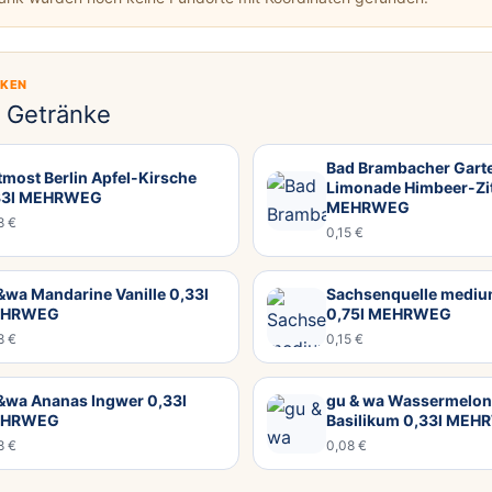
CKEN
e Getränke
Bad Brambacher Gart
most Berlin Apfel-Kirsche
Limonade Himbeer-Zit
33l MEHRWEG
MEHRWEG
8 €
0,15 €
wa Mandarine Vanille 0,33l
Sachsenquelle mediu
HRWEG
0,75l MEHRWEG
8 €
0,15 €
&wa Ananas Ingwer 0,33l
gu & wa Wassermelo
HRWEG
Basilikum 0,33l ME
8 €
0,08 €