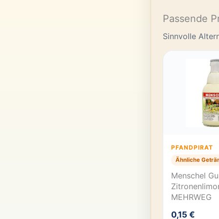
Passende P
Sinnvolle Alte
PFANDPIRAT
Ähnliche Geträ
Menschel Gu
Zitronenlimo
MEHRWEG
0,15 €