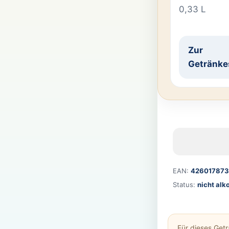
0,33 L
Zur
Getränke
EAN:
426017873
Status:
nicht alk
Für dieses Get