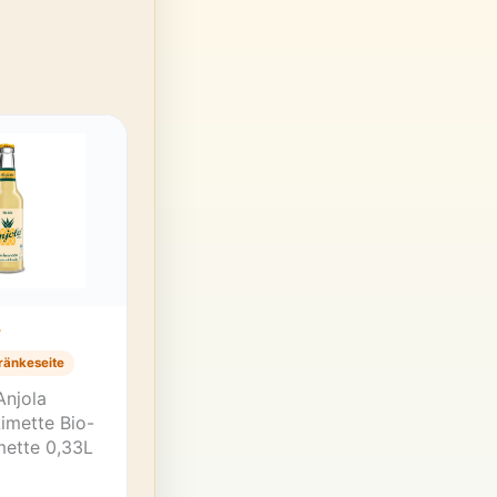
T
ränkeseite
Anjola
imette Bio-
mette 0,33L