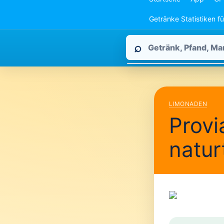
Getränke Statistiken f
Pfandpirat
⌕
durchsuchen
LIMONADEN
Provi
natu