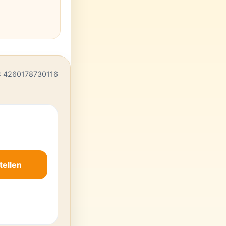
: 4260178730116
tellen