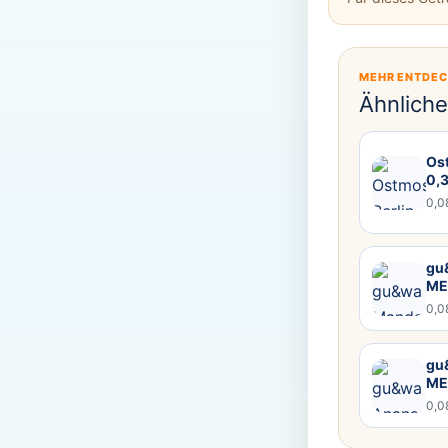
MEHR ENTDE
Ähnlich
Ost
0,
0,0
gu&
ME
0,0
gu
ME
0,0