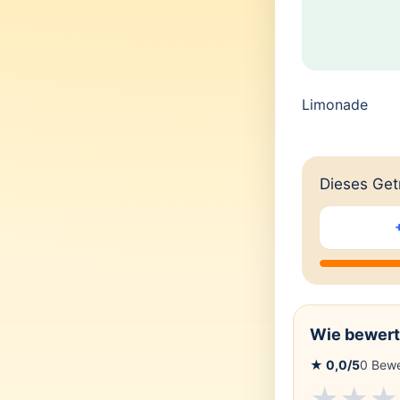
Limonade
Dieses Getr
Wie bewert
★
0,0
/5
0
Bewe
★
★
★