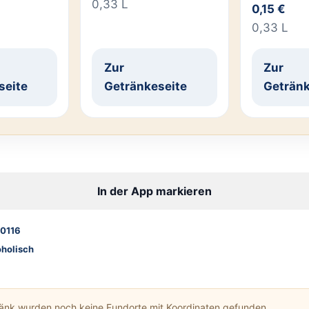
0,33 L
0,15 €
0,33 L
Zur
Zur
seite
Getränkeseite
Getränk
In der App markieren
0116
oholisch
ränk wurden noch keine Fundorte mit Koordinaten gefunden.