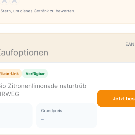
n Stern, um dieses Getränk zu bewerten.
E
EAN
Kaufoptionen
iliate-Link
Verfügbar
Bio Zitronenlimonade naturtrüb
EHRWEG
Jetzt bes
Grundpreis
–