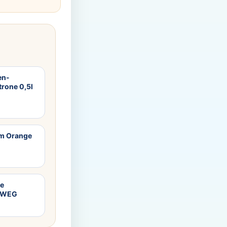
en-
rone 0,5l
m Orange
ne
HRWEG