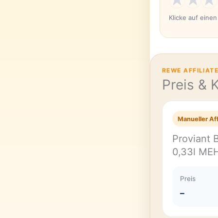
Klicke auf eine
REWE AFFILIAT
Preis & 
Manueller Aff
Proviant 
0,33l M
Preis
–