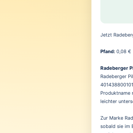
Jetzt Radeber
Pfand:
0,08 €
Radeberger P
Radeberger Pil
4014388001012
Produktname m
leichter unter
Zur Marke Rade
sobald sie im 