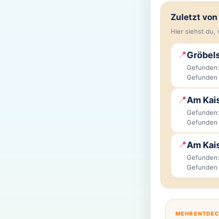
Zuletzt vo
Hier siehst du
📍
Gröbels
Gefunden:
Gefunden
📍
Am Kai
Gefunden:
Gefunden
📍
Am Kai
Gefunden:
Gefunden
MEHR ENTDE