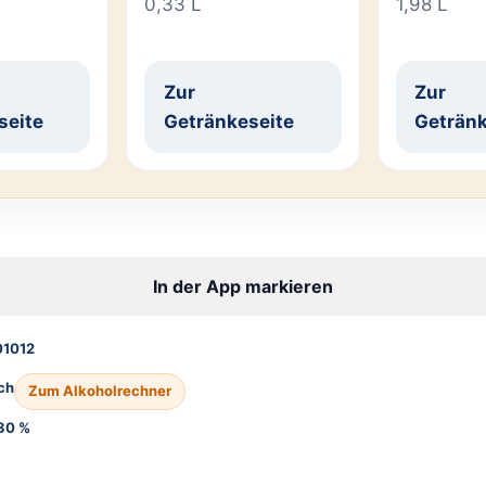
0,33 L
1,98 L
Zur
Zur
seite
Getränkeseite
Getränk
In der App markieren
1012
ch
Zum Alkoholrechner
80 %