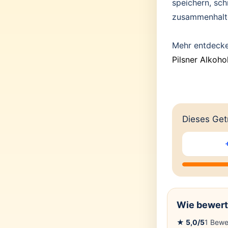
speichern, sc
zusammenhalt
Mehr entdeck
Pilsner Alkohol
Dieses Getr
Wie bewert
★
5,0
/5
1
Bewe