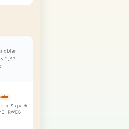
T
seite
dbier Sixpack
 MEHRWEG