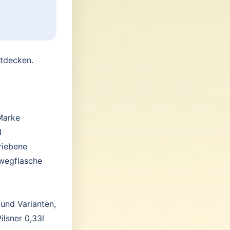
ntdecken.
 Marke
N
riebene
wegflasche
 und Varianten,
ilsner 0,33l