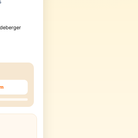
s
deberger
em