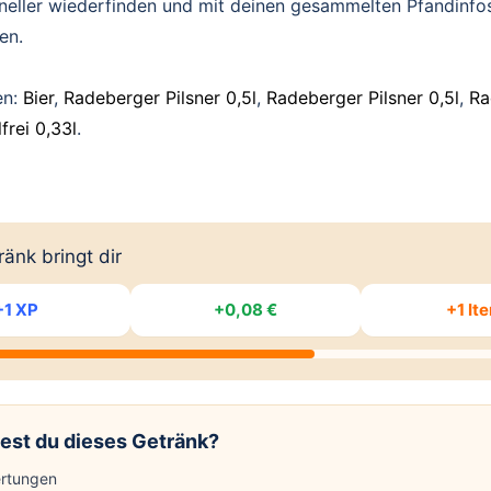
hneller wiederfinden und mit deinen gesammelten Pfandinfo
en.
en:
Bier
,
Radeberger Pilsner 0,5l
,
Radeberger Pilsner 0,5l
,
Ra
frei 0,33l
.
änk bringt dir
+1 XP
+0,08 €
+1 It
est du dieses Getränk?
rtungen