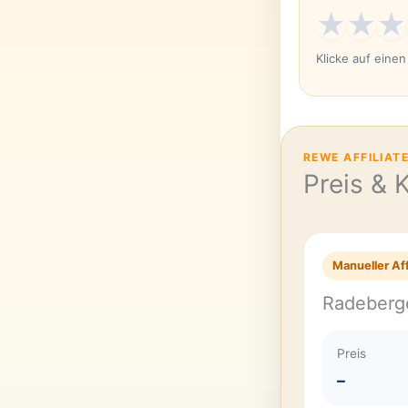
★
★
★
Klicke auf eine
REWE AFFILIAT
Preis & 
Manueller Aff
Radeberg
Preis
–