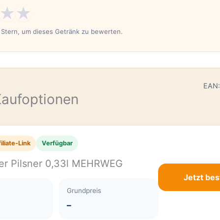
★
★
n Stern, um dieses Getränk zu bewerten.
E
EAN:
Kaufoptionen
iliate-Link
Verfügbar
er Pilsner 0,33l MEHRWEG
Jetzt bes
Grundpreis
–