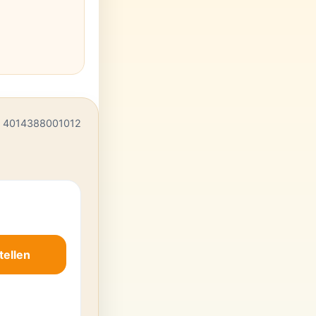
 4014388001012
tellen