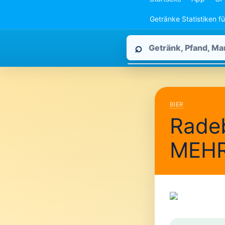
Getränke Statistiken f
Pfandpirat
⌕
durchsuchen
BIER
Radeb
MEH