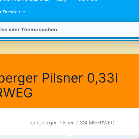
ür Dresden
erger Pilsner 0,33l
RWEG