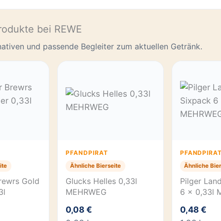
rodukte bei REWE
rnativen und passende Begleiter zum aktuellen Getränk.
PFANDPIRAT
PFANDPIRA
ite
Ähnliche Bierseite
Ähnliche Bier
rewrs Gold
Glucks Helles 0,33l
Pilger Lan
3l
MEHRWEG
6 x 0,33l
0,08 €
0,48 €