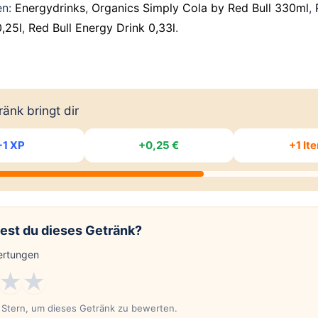
en:
Energydrinks
,
Organics Simply Cola by Red Bull 330ml
,
,25l
,
Red Bull Energy Drink 0,33l
.
änk bringt dir
+1 XP
+0,25 €
+1 It
est du dieses Getränk?
rtungen
★
★
n Stern, um dieses Getränk zu bewerten.