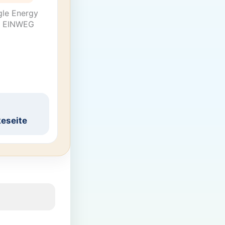
gle Energy
5l EINWEG
eseite