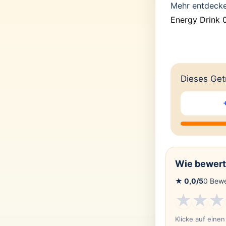
Mehr entdeck
Energy Drink 0
Dieses Getr
Wie bewert
★
0,0
/5
0
Bewe
★
★
★
Klicke auf eine