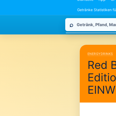
Getränke Statistiken f
Pfandpirat
⌕
durchsuchen
ENERGYDRINKS
Red B
Editi
EINW