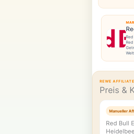
MAR
Re
Red 
Red 
Getr
Welt
REWE AFFILIAT
Preis & 
Manueller Aff
Red Bull 
Heidelbe