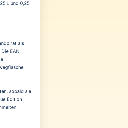
.25 L und 0,25
andpirat als
. Die EAN
ne
wegflasche
ten, sobald sie
lue Edition
ammelten