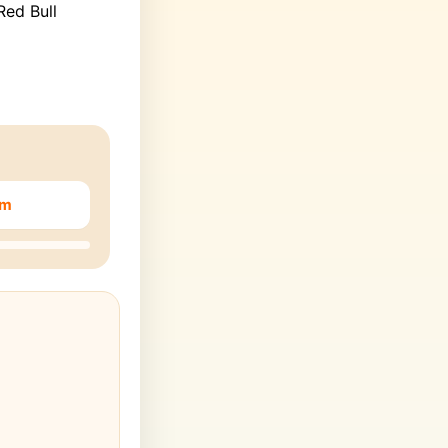
Red Bull
em