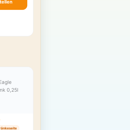
tellen
T
ränkeseite