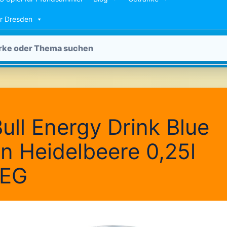
ür Dresden
ull Energy Drink Blue
on Heidelbeere 0,25l
EG