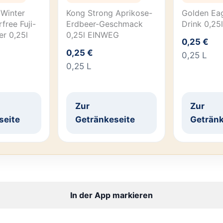
 Winter
Kong Strong Aprikose-
Golden Ea
free Fuji-
Erdbeer-Geschmack
Drink 0,2
er 0,25l
0,25l EINWEG
0,25 €
0,25 €
0,25 L
0,25 L
Zur
Zur
seite
Getränkeseite
Getränk
In der App markieren