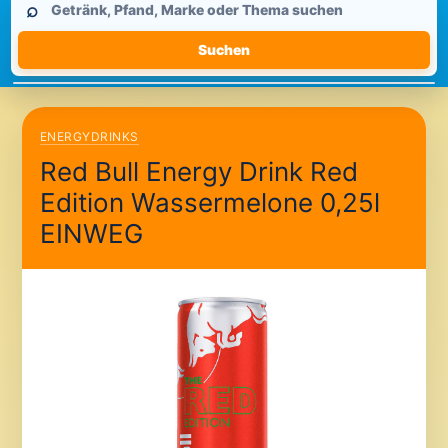
⌕
durchsuchen
Suchen
ENERGYDRINKS
Red Bull Energy Drink Red
Edition Wassermelone 0,25l
EINWEG