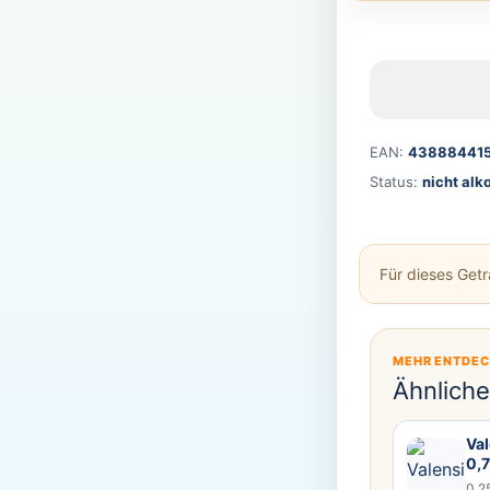
EAN:
43888441
Status:
nicht alk
Für dieses Get
MEHR ENTDE
Ähnlich
Val
0,
0,2