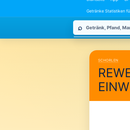
Getränke Statistiken f
Pfandpirat
⌕
durchsuchen
SCHORLEN
REWE 
EINW