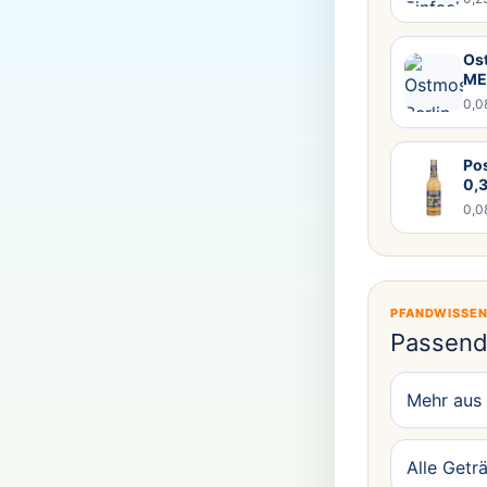
Ost
ME
0,0
Po
0,
0,0
PFANDWISSE
Passend
Mehr aus
Alle Getr