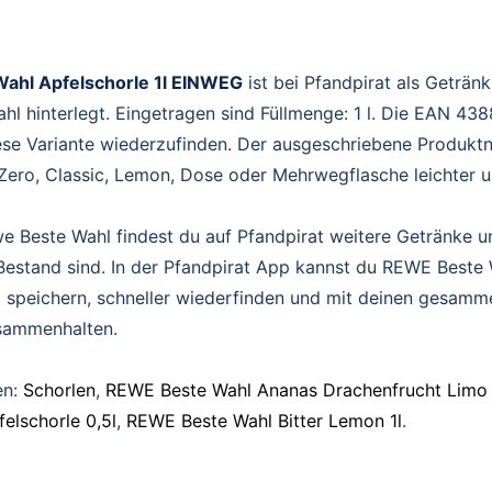
ahl Apfelschorle 1l EINWEG
ist bei Pfandpirat als Geträn
hl hinterlegt. Eingetragen sind Füllmenge: 1 l. Die EAN 4
diese Variante wiederzufinden. Der ausgeschriebene Produk
Zero, Classic, Lemon, Dose oder Mehrwegflasche leichter u
e Beste Wahl findest du auf Pfandpirat weitere Getränke u
 Bestand sind. In der Pfandpirat App kannst du REWE Beste
l speichern, schneller wiederfinden und mit deinen gesamm
sammenhalten.
en:
Schorlen
,
REWE Beste Wahl Ananas Drachenfrucht Limo 
elschorle 0,5l
,
REWE Beste Wahl Bitter Lemon 1l
.