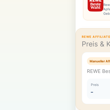
Rewe
Apfe
Gebi
REWE AFFILIAT
Preis & 
Manueller Aff
REWE Bes
Preis
–