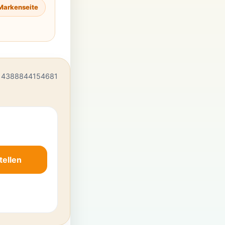
Markenseite
 4388844154681
tellen