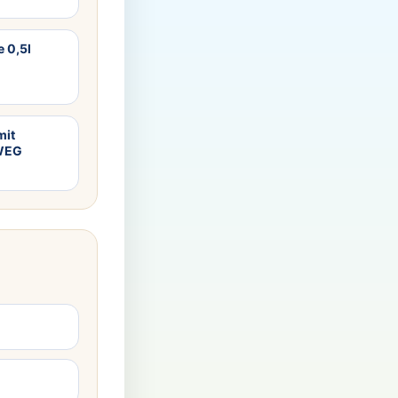
e 0,5l
mit
RWEG