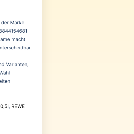
k der Marke
388844154681
tname macht
nterscheidbar.
nd Varianten,
 Wahl
elten
0,5l
,
REWE