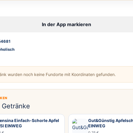
In der App markieren
54681
oholisch
ränk wurden noch keine Fundorte mit Koordinaten gefunden.
CKEN
e Getränke
ensina Einfach-Schorle Apfel
Gut&Günstig Apfelsch
75l EINWEG
EINWEG
5 €
0,25 €