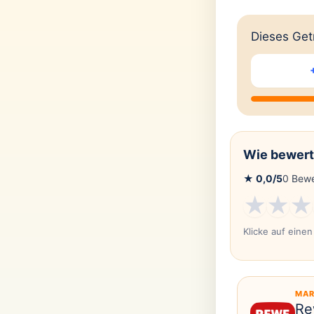
Dieses Getr
Wie bewert
★
0,0
/5
0
Bewe
★
★
★
Klicke auf eine
MAR
Re