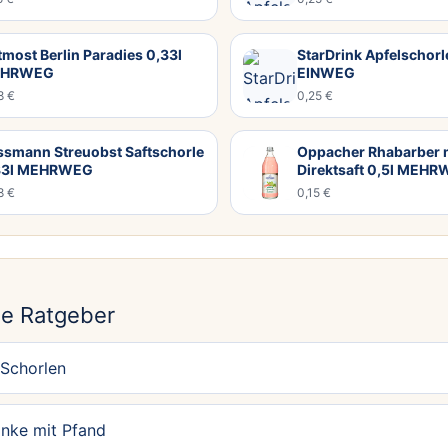
most Berlin Paradies 0,33l
StarDrink Apfelschorl
HRWEG
EINWEG
8 €
0,25 €
ssmann Streuobst Saftschorle
Oppacher Rhabarber 
33l MEHRWEG
Direktsaft 0,5l MEH
8 €
0,15 €
N
e Ratgeber
 Schorlen
änke mit Pfand