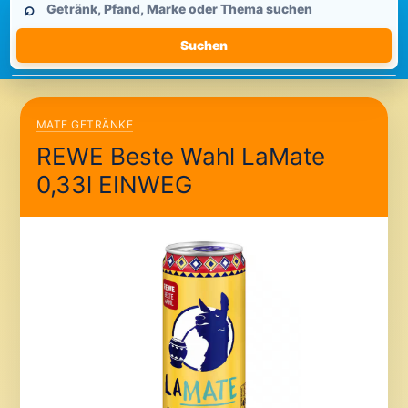
⌕
durchsuchen
Suchen
MATE GETRÄNKE
REWE Beste Wahl LaMate
0,33l EINWEG