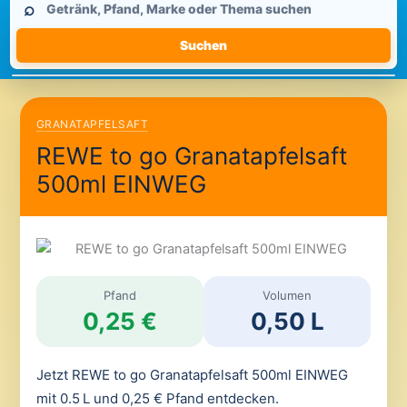
⌕
durchsuchen
Suchen
GRANATAPFELSAFT
REWE to go Granatapfelsaft
500ml EINWEG
Pfand
Volumen
0,25 €
0,50 L
Jetzt REWE to go Granatapfelsaft 500ml EINWEG
mit 0.5 L und 0,25 € Pfand entdecken.