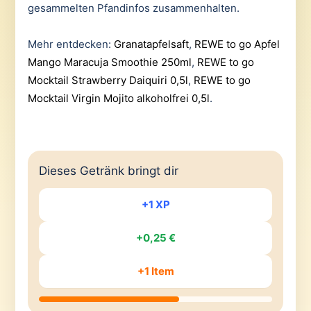
gesammelten Pfandinfos zusammenhalten.
Mehr entdecken:
Granatapfelsaft
,
REWE to go Apfel
Mango Maracuja Smoothie 250ml
,
REWE to go
Mocktail Strawberry Daiquiri 0,5l
,
REWE to go
Mocktail Virgin Mojito alkoholfrei 0,5l
.
Dieses Getränk bringt dir
+1 XP
+0,25 €
+1 Item