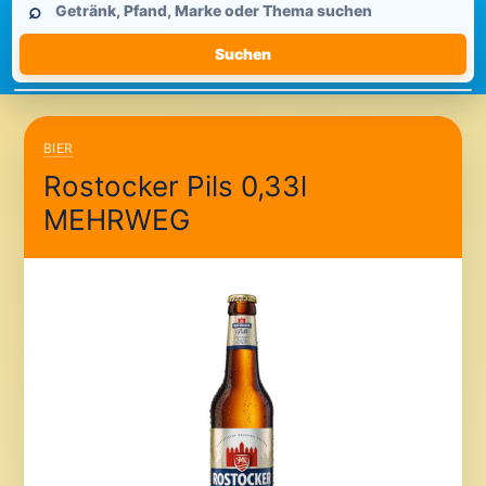
⌕
durchsuchen
Suchen
BIER
Rostocker Pils 0,33l
MEHRWEG