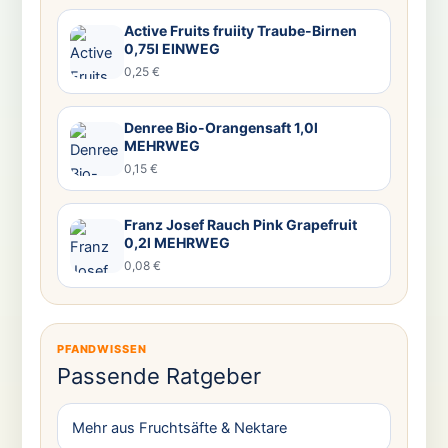
Active Fruits fruiity Traube-Birnen
0,75l EINWEG
0,25 €
Denree Bio-Orangensaft 1,0l
MEHRWEG
0,15 €
Franz Josef Rauch Pink Grapefruit
0,2l MEHRWEG
0,08 €
PFANDWISSEN
Passende Ratgeber
Mehr aus Fruchtsäfte & Nektare