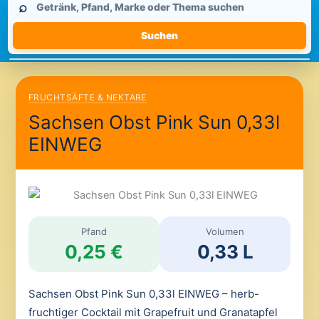
⌕
durchsuchen
Suchen
FRUCHTSÄFTE & NEKTARE
Sachsen Obst Pink Sun 0,33l
EINWEG
Pfand
Volumen
0,25 €
0,33 L
Sachsen Obst Pink Sun 0,33l EINWEG – herb-
fruchtiger Cocktail mit Grapefruit und Granatapfel