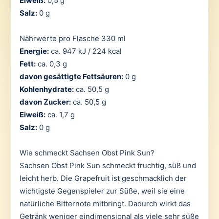
Eiweiß:
0,5 g
Salz:
0 g
Nährwerte pro Flasche 330 ml
Energie:
ca. 947 kJ / 224 kcal
Fett:
ca. 0,3 g
davon gesättigte Fettsäuren:
0 g
Kohlenhydrate:
ca. 50,5 g
davon Zucker:
ca. 50,5 g
Eiweiß:
ca. 1,7 g
Salz:
0 g
Wie schmeckt Sachsen Obst Pink Sun?
Sachsen Obst Pink Sun schmeckt fruchtig, süß und
leicht herb. Die Grapefruit ist geschmacklich der
wichtigste Gegenspieler zur Süße, weil sie eine
natürliche Bitternote mitbringt. Dadurch wirkt das
Getränk weniger eindimensional als viele sehr süße