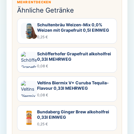
MEHR ENTDECKEN
Ähnliche Getränke
Schultenbräu Weizen-Mix 0,0%
Weizen mit Grapefruit 0,5l EINWEG
0,25 €
Schöfferhofer Grapefruit alkoholfrei
0,33l MEHRWEG
0,08 €
Veltins Biermix V+ Curuba Tequila-
Flavour 0,33l MEHRWEG
0,08 €
Bundaberg Ginger Brew alkoholfrei
0,33l EINWEG
0,25 €