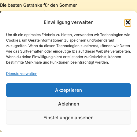
Die besten Getränke für den Sommer
Die besten Getränke für den Herbst
Die besten Getränke für den Winter
Einwilligung verwalten
Um dir ein optimales Erlebnis zu bieten, verwenden wir Technologien wie
Cookies, um Geräteinformationen zu speichern und/oder darauf
Startseite
zuzugreifen. Wenn du diesen Technologien zustimmst, können wir Daten
Presse
wie das Surfverhalten oder eindeutige IDs auf dieser Website verarbeiten.
Wenn du deine Einwilligung nicht erteilst oder zurückziehst, können
Kontakt / Support
bestimmte Merkmale und Funktionen beeinträchtigt werden.
Datenschutzerklärung
Impressum
Dienste verwalten
Copyright © 2026 Pfandpirat | Präsentiert von
Zimmermanns
Akzeptieren
Internet & PR-Beratung
Ablehnen
Folge Pfandpirat
Einstellungen ansehen
Instagram
YouTube