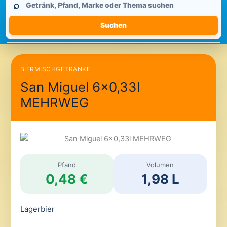
⌕
durchsuchen
Suchen
BIERMISCHGETRÄNKE
San Miguel 6×0,33l
MEHRWEG
Pfand
Volumen
0,48 €
1,98 L
Lagerbier