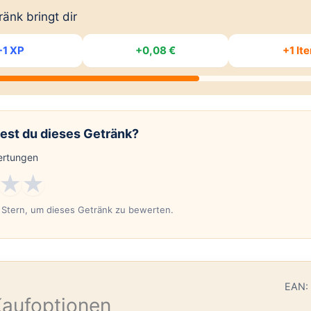
änk bringt dir
+1 XP
+0,08 €
+1 It
est du dieses Getränk?
rtungen
★
★
n Stern, um dieses Getränk zu bewerten.
E
EAN:
Kaufoptionen