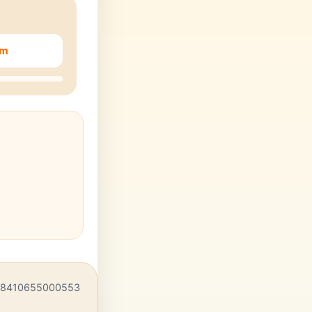
em
 8410655000553