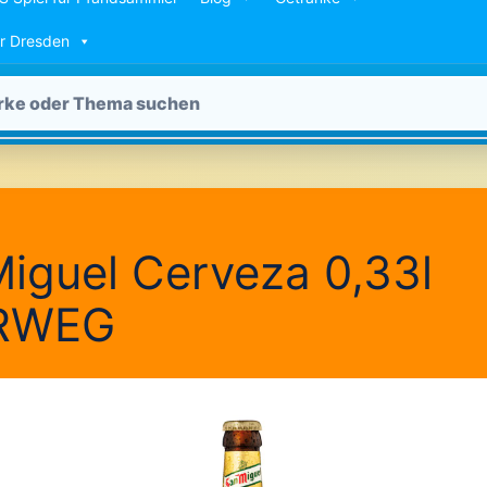
ür Dresden
iguel Cerveza 0,33l
RWEG