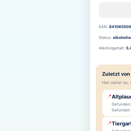
EAN:
84106550
Status:
alkoholis
Alkoholgehalt:
5,
Zuletzt vo
Hier siehst du
📍
Altplau
Gefunden:
Gefunden
📍
Tiergar