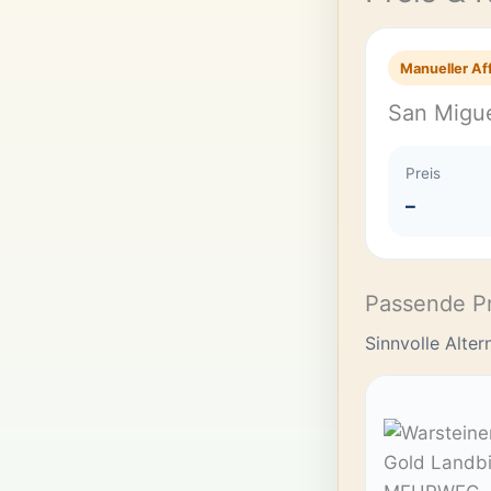
Manueller Aff
San Migu
Preis
–
Passende P
Sinnvolle Alte