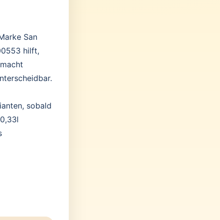
 Marke San
0553 hilft,
 macht
nterscheidbar.
ianten, sobald
0,33l
s