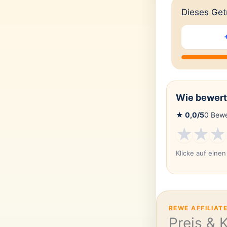
Dieses Getr
Wie bewert
★
0,0
/5
0
Bewe
★
★
★
Klicke auf eine
REWE AFFILIAT
Preis & 