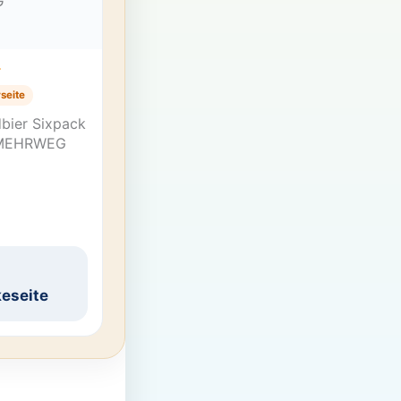
T
seite
dbier Sixpack
 MEHRWEG
eseite