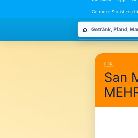
Getränke Statistiken f
Pfandpirat
⌕
durchsuchen
BIER
San M
MEH