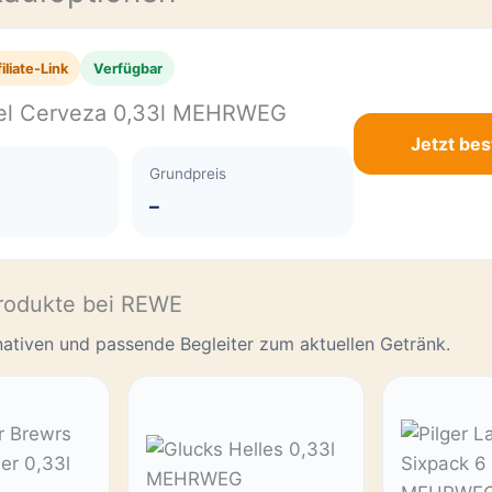
iliate-Link
Verfügbar
el Cerveza 0,33l MEHRWEG
Jetzt bes
Grundpreis
–
rodukte bei REWE
rnativen und passende Begleiter zum aktuellen Getränk.