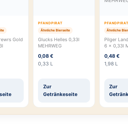
PFANDPIRAT
PFANDPIRA
ite
Ähnliche Bierseite
Ähnliche Bier
rewrs Gold
Glucks Helles 0,33l
Pilger Lan
3l
MEHRWEG
6 x 0,33l
0,08 €
0,48 €
0,33 L
1,98 L
Zur
Zur
seite
Getränkeseite
Getränk