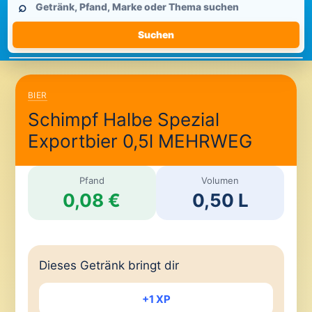
⌕
durchsuchen
Suchen
BIER
Schimpf Halbe Spezial
Exportbier 0,5l MEHRWEG
Pfand
Volumen
0,08 €
0,50 L
Dieses Getränk bringt dir
+1 XP