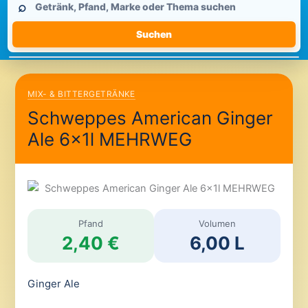
⌕
durchsuchen
Suchen
MIX- & BITTERGETRÄNKE
Schweppes American Ginger
Ale 6x1l MEHRWEG
Pfand
Volumen
2,40 €
6,00 L
Ginger Ale