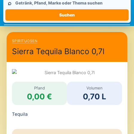
⌕
durchsuchen
Suchen
SPIRITUOSEN
Sierra Tequila Blanco 0,7l
Pfand
Volumen
0,00 €
0,70 L
Tequila