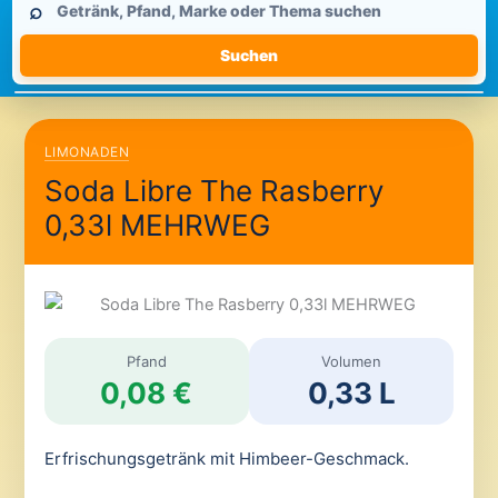
⌕
durchsuchen
Suchen
LIMONADEN
Soda Libre The Rasberry
0,33l MEHRWEG
Pfand
Volumen
0,08 €
0,33 L
Erfrischungsgetränk mit Himbeer-Geschmack.