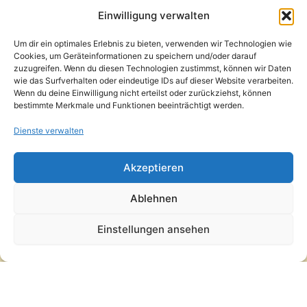
Presse
Einwilligung verwalten
Kontakt / Support
Um dir ein optimales Erlebnis zu bieten, verwenden wir Technologien wie
Datenschutzerklärung
Cookies, um Geräteinformationen zu speichern und/oder darauf
AGB
zuzugreifen. Wenn du diesen Technologien zustimmst, können wir Daten
Widerrufsbelehrung
wie das Surfverhalten oder eindeutige IDs auf dieser Website verarbeiten.
Wenn du deine Einwilligung nicht erteilst oder zurückziehst, können
Versand und Lieferung
bestimmte Merkmale und Funktionen beeinträchtigt werden.
Zahlungsarten
Impressum
Dienste verwalten
Copyright © 2026 Pfandpirat | Präsentiert von
Zimmermanns
Akzeptieren
Internet & PR-Beratung
Ablehnen
Folge Pfandpirat
Einstellungen ansehen
Instagram
YouTube
Vertrag widerrufen
·
Versand und Lieferung