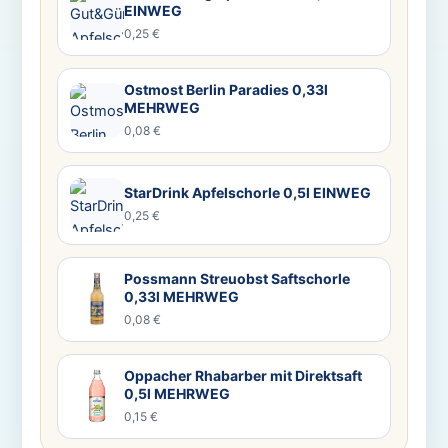
EINWEG
0,25 €
Ostmost Berlin Paradies 0,33l
MEHRWEG
0,08 €
StarDrink Apfelschorle 0,5l EINWEG
0,25 €
Possmann Streuobst Saftschorle
0,33l MEHRWEG
0,08 €
Oppacher Rhabarber mit Direktsaft
0,5l MEHRWEG
0,15 €