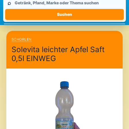
⌕
durchsuchen
Suchen
SCHORLEN
Solevita leichter Apfel Saft
0,5l EINWEG