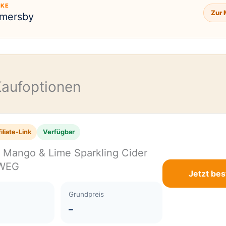
KE
Zur 
mersby
E
Kaufoptionen
iliate-Link
Verfügbar
Mango & Lime Sparkling Cider
NWEG
Jetzt bes
Grundpreis
–