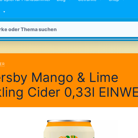
DER
rsby Mango & Lime
ling Cider 0,33l EINW