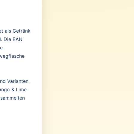
at als Getränk
l. Die EAN
ne
wegflasche
nd Varianten,
Mango & Lime
gesammelten