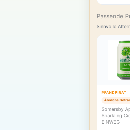
Passende P
Sinnvolle Alte
PFANDPIRAT
Ähnliche Geträ
Somersby A
Sparkling Ci
EINWEG