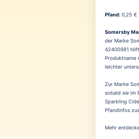
Pfand:
0,25 €
Somersby Man
der Marke Som
42400981 hilf
Produktname m
leichter unter
Zur Marke Som
sobald sie im
Sparkling Cide
Pfandinfos zu
Mehr entdeck