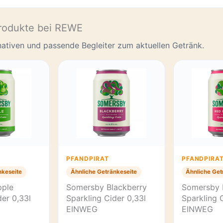
rodukte bei REWE
rnativen und passende Begleiter zum aktuellen Getränk.
PFANDPIRAT
PFANDPIRA
nkeseite
Ähnliche Getränkeseite
Ähnliche Get
pple
Somersby Blackberry
Somersby 
der 0,33l
Sparkling Cider 0,33l
Sparkling 
EINWEG
EINWEG