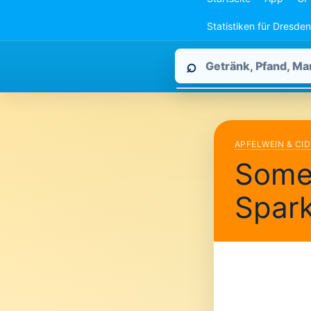
Statistiken für Dresden
Pfandpirat
⌕
durchsuchen
APFELWEIN & CI
Some
Spark