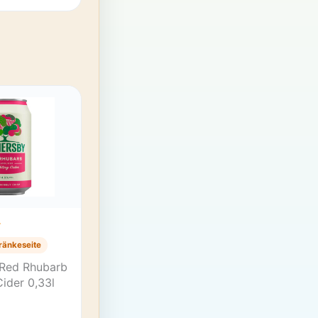
T
ränkeseite
Red Rhubarb
Cider 0,33l