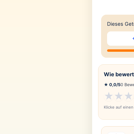
Dieses Getr
Wie bewert
★
0,0
/5
0
Bewe
★
★
★
Klicke auf eine