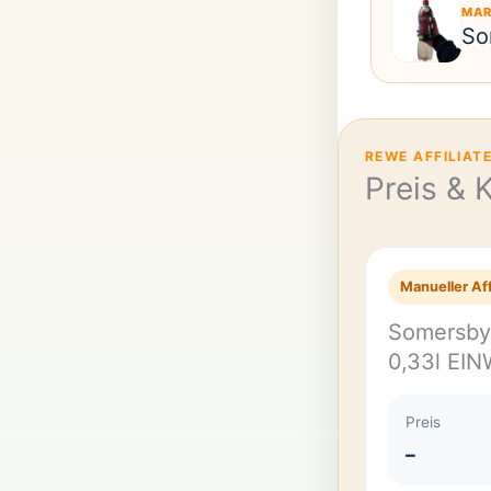
MAR
So
REWE AFFILIAT
Preis & 
Manueller Aff
Somersby 
0,33l EI
Preis
–