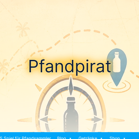
Pfandpirat
S Spiel für Pfandsammler
Blog
Getränke
Shop