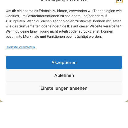
Kontakt / Support
Um dir ein optimales Erlebnis zu bieten, verwenden wir Technologien wie
Datenschutzerklärung
Cookies, um Geräteinformationen zu speichern und/oder darauf
AGB
zuzugreifen. Wenn du diesen Technologien zustimmst, können wir Daten
Widerrufsbelehrung
wie das Surfverhalten oder eindeutige IDs auf dieser Website verarbeiten.
Wenn du deine Einwilligung nicht erteilst oder zurückziehst, können
Versand und Lieferung
bestimmte Merkmale und Funktionen beeinträchtigt werden.
Zahlungsarten
Impressum
Dienste verwalten
Copyright © 2026 Pfandpirat | Präsentiert von
Zimmermanns
Akzeptieren
Internet & PR-Beratung
Ablehnen
Folge Pfandpirat
Einstellungen ansehen
Instagram
YouTube
Vertrag widerrufen
·
Versand und Lieferung