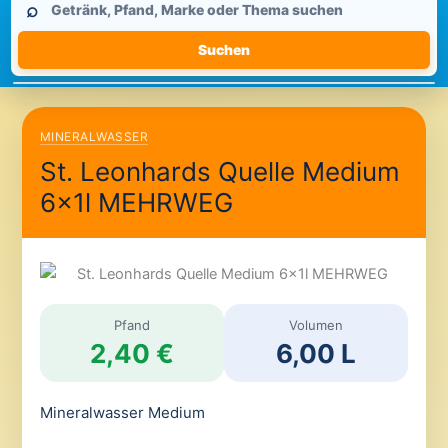
⌕
durchsuchen
Suchen
MINERALWASSER
St. Leonhards Quelle Medium
6x1l MEHRWEG
Pfand
Volumen
2,40 €
6,00 L
Mineralwasser Medium