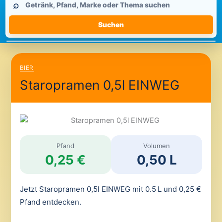
⌕
durchsuchen
Suchen
BIER
Staropramen 0,5l EINWEG
Pfand
Volumen
0,25 €
0,50 L
Jetzt Staropramen 0,5l EINWEG mit 0.5 L und 0,25 €
Pfand entdecken.