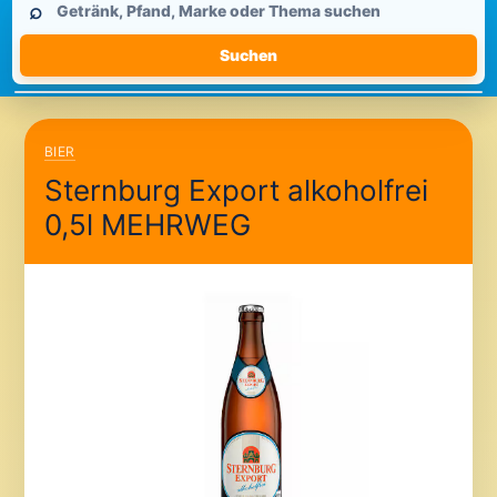
⌕
durchsuchen
Suchen
BIER
Sternburg Export alkoholfrei
0,5l MEHRWEG