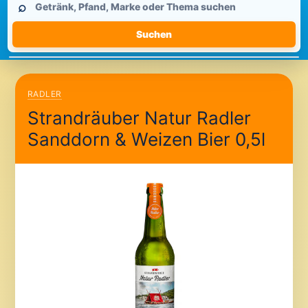
⌕
durchsuchen
Suchen
RADLER
Strandräuber Natur Radler
Sanddorn & Weizen Bier 0,5l