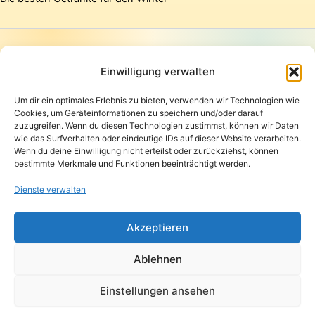
Startseite
Presse
Einwilligung verwalten
Kontakt / Support
Um dir ein optimales Erlebnis zu bieten, verwenden wir Technologien wie
Datenschutzerklärung
Cookies, um Geräteinformationen zu speichern und/oder darauf
AGB
zuzugreifen. Wenn du diesen Technologien zustimmst, können wir Daten
Widerrufsbelehrung
wie das Surfverhalten oder eindeutige IDs auf dieser Website verarbeiten.
Wenn du deine Einwilligung nicht erteilst oder zurückziehst, können
Versand und Lieferung
bestimmte Merkmale und Funktionen beeinträchtigt werden.
Zahlungsarten
Impressum
Dienste verwalten
Copyright © 2026 Pfandpirat | Präsentiert von
Zimmermanns
Akzeptieren
Internet & PR-Beratung
Ablehnen
Folge Pfandpirat
Einstellungen ansehen
Instagram
YouTube