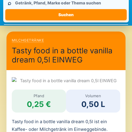
⌕
durchsuchen
Suchen
MILCHGETRÄNKE
Tasty food in a bottle vanilla
dream 0,5l EINWEG
Pfand
Volumen
0,25 €
0,50 L
Tasty food in a bottle vanilla dream 0,5l ist ein
Kaffee- oder Milchgetränk im Einweggebinde.