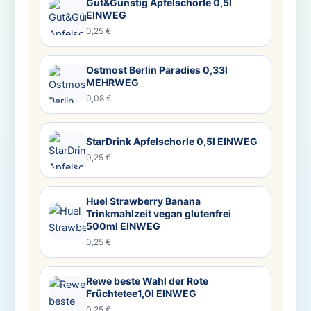
Gut&Günstig Apfelschorle 0,5l
EINWEG
0,25 €
Ostmost Berlin Paradies 0,33l
MEHRWEG
0,08 €
StarDrink Apfelschorle 0,5l EINWEG
0,25 €
Huel Strawberry Banana
Trinkmahlzeit vegan glutenfrei
500ml EINWEG
0,25 €
Rewe beste Wahl der Rote
Früchtetee1,0l EINWEG
0,25 €