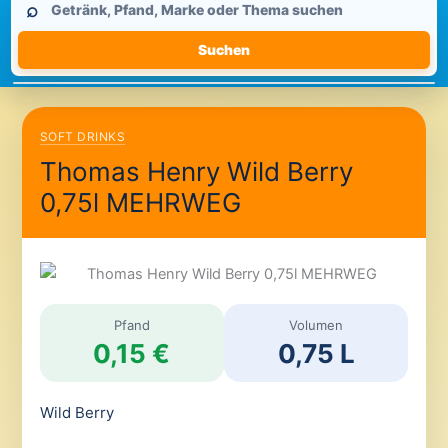
⌕
durchsuchen
Suchen
SOFT DRINKS
Thomas Henry Wild Berry
0,75l MEHRWEG
Pfand
Volumen
0,15 €
0,75 L
Wild Berry