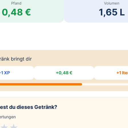
Pfand
Volumen
0,48 €
1,65 L
änk bringt dir
+1 XP
+0,48 €
+1 It
est du dieses Getränk?
rtungen
★
★