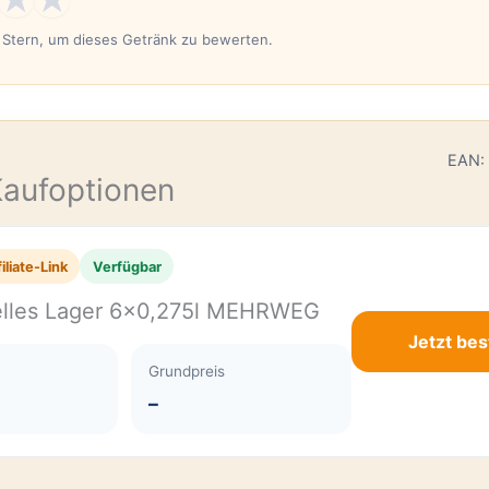
n Stern, um dieses Getränk zu bewerten.
E
EAN:
Kaufoptionen
iliate-Link
Verfügbar
Helles Lager 6×0,275l MEHRWEG
Jetzt bes
Grundpreis
–