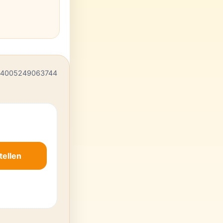
 4005249063744
tellen