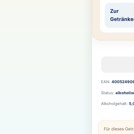
Zur
Getränke
EAN:
40052490
Status:
alkoholis
Alkoholgehalt:
5,
Für dieses Get