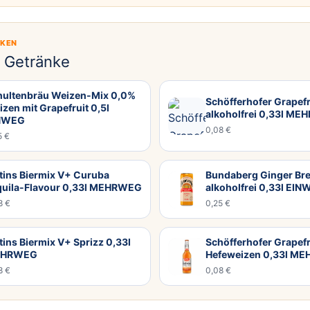
CKEN
e Getränke
hultenbräu Weizen-Mix 0,0%
Schöfferhofer Grapefr
zen mit Grapefruit 0,5l
alkoholfrei 0,33l M
NWEG
0,08 €
5 €
tins Biermix V+ Curuba
Bundaberg Ginger Br
quila-Flavour 0,33l MEHRWEG
alkoholfrei 0,33l EI
8 €
0,25 €
tins Biermix V+ Sprizz 0,33l
Schöfferhofer Grapefr
HRWEG
Hefeweizen 0,33l M
8 €
0,08 €