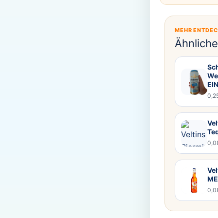
MEHR ENTDE
Ähnlich
Sc
Wei
EI
0,2
Vel
Te
0,0
Vel
ME
0,0