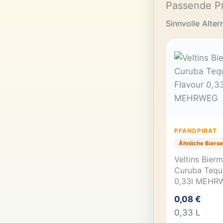
Passende P
Sinnvolle Alte
PFANDPIRAT
Ähnliche Bierse
Veltins Bier
Curuba Tequi
0,33l MEHR
0,08 €
0,33 L