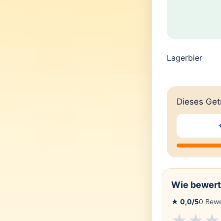
Lagerbier
Dieses Getr
Wie bewert
★
0,0
/5
0
Bewe
★
★
★