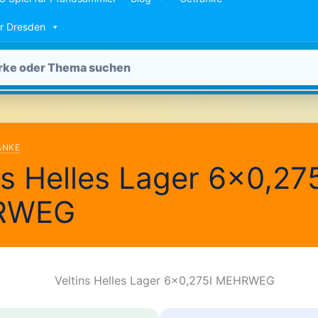
ür Dresden
ÄNKE
ns Helles Lager 6×0,27
RWEG