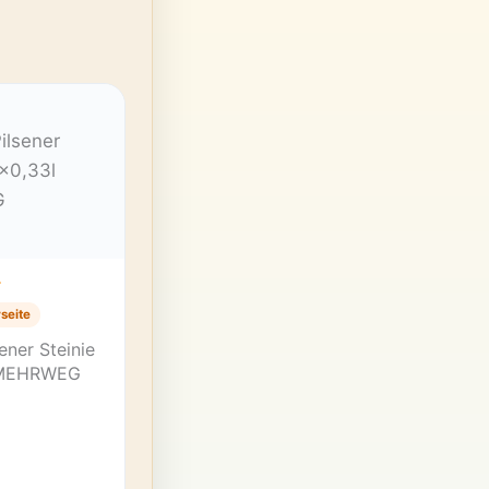
T
seite
sener Steinie
 MEHRWEG