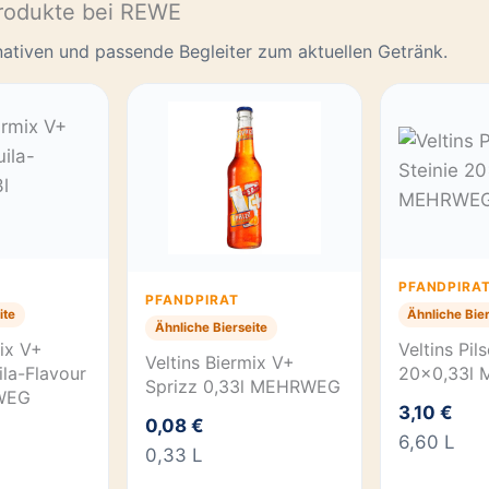
rodukte bei REWE
rnativen und passende Begleiter zum aktuellen Getränk.
PFANDPIRA
PFANDPIRAT
ite
Ähnliche Bier
Ähnliche Bierseite
mix V+
Veltins Pil
Veltins Biermix V+
la-Flavour
20×0,33l
Sprizz 0,33l MEHRWEG
WEG
3,10 €
0,08 €
6,60 L
0,33 L