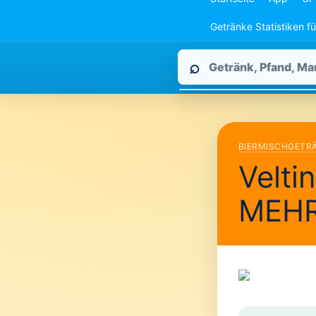
Getränke Statistiken f
Pfandpirat
⌕
durchsuchen
BIERMISCHGETR
Velti
MEH