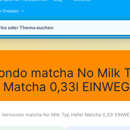
ür Dresden
ondo matcha No Milk 
r Matcha 0,33l EINWEG