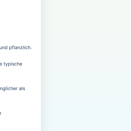
nd pflanzlich.
e typische
nglicher als
e