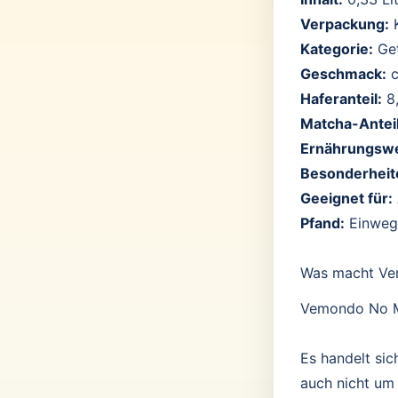
Verpackung:
K
Kategorie:
Get
Geschmack:
c
Haferanteil:
8,
Matcha-Anteil
Ernährungswe
Besonderheit
Geeignet für:
Pfand:
Einweg
Was macht Ve
Vemondo No Mi
Es handelt si
auch nicht um 