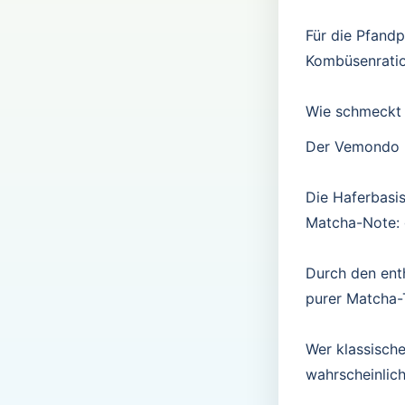
Für die Pfand
Kombüsenratio
Wie schmeckt
Der Vemondo N
Die Haferbasi
Matcha-Note: g
Durch den enth
purer Matcha-
Wer klassisch
wahrscheinlich