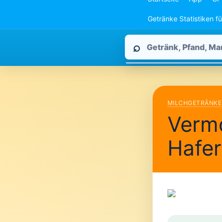
Getränke Statistiken f
Pfandpirat
⌕
durchsuchen
MILCHGETRÄNKE
Verm
Hafe