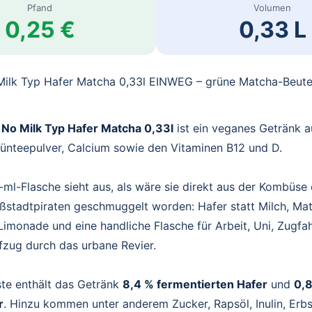
Pfand
Volumen
0,25 €
0,33 L
lk Typ Hafer Matcha 0,33l EINWEG – grüne Matcha-Beute
o Milk Typ Hafer Matcha 0,33l
ist ein veganes Getränk a
ünteepulver, Calcium sowie den Vitaminen B12 und D.
ml-Flasche sieht aus, als wäre sie direkt aus der Kombüse 
stadtpiraten geschmuggelt worden: Hafer statt Milch, Mat
imonade und eine handliche Flasche für Arbeit, Uni, Zugfa
fzug durch das urbane Revier.
ste enthält das Getränk
8,4 % fermentierten Hafer
und
0,
r
. Hinzu kommen unter anderem Zucker, Rapsöl, Inulin, Erbs