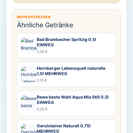
MEHR ENTDECKEN
Ähnliche Getränke
Bad Brambacher Spritzig 0,5l
EINWEG
0,25 €
Hornberger Lebensquell naturelle
1,0l MEHRWEG
0,15 €
Rewe beste Wahl Aqua Mia Still 0,5l
EINWEG
0,25 €
Gerolsteiner Naturell 0,75l
MEHRWEG