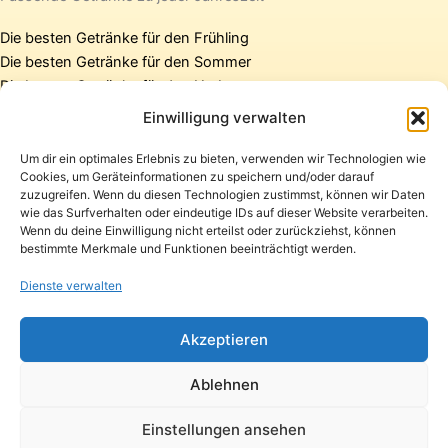
Die besten Getränke für den Frühling
Die besten Getränke für den Sommer
Die besten Getränke für den Herbst
Die besten Getränke für den Winter
Einwilligung verwalten
Um dir ein optimales Erlebnis zu bieten, verwenden wir Technologien wie
Cookies, um Geräteinformationen zu speichern und/oder darauf
Startseite
zuzugreifen. Wenn du diesen Technologien zustimmst, können wir Daten
Presse
wie das Surfverhalten oder eindeutige IDs auf dieser Website verarbeiten.
Wenn du deine Einwilligung nicht erteilst oder zurückziehst, können
Kontakt / Support
bestimmte Merkmale und Funktionen beeinträchtigt werden.
Datenschutzerklärung
Impressum
Dienste verwalten
Copyright © 2026 Pfandpirat | Präsentiert von
Zimmermanns
Akzeptieren
Internet & PR-Beratung
Ablehnen
Folge Pfandpirat
Einstellungen ansehen
Instagram
YouTube