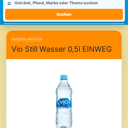
⌕
durchsuchen
Suchen
MINERALWASSER
Vio Still Wasser 0,5l EINWEG