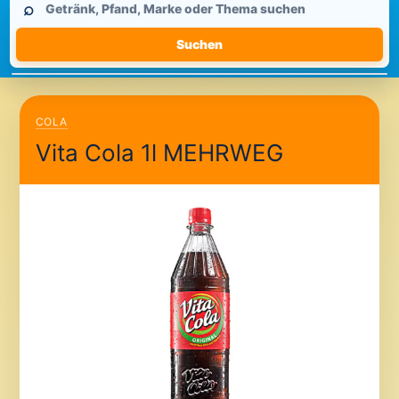
⌕
durchsuchen
Suchen
COLA
Vita Cola 1l MEHRWEG