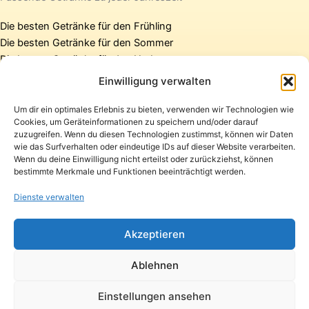
Die besten Getränke für den Frühling
Die besten Getränke für den Sommer
Die besten Getränke für den Herbst
Die besten Getränke für den Winter
Einwilligung verwalten
Um dir ein optimales Erlebnis zu bieten, verwenden wir Technologien wie
Cookies, um Geräteinformationen zu speichern und/oder darauf
Startseite
zuzugreifen. Wenn du diesen Technologien zustimmst, können wir Daten
Presse
wie das Surfverhalten oder eindeutige IDs auf dieser Website verarbeiten.
Wenn du deine Einwilligung nicht erteilst oder zurückziehst, können
Kontakt / Support
bestimmte Merkmale und Funktionen beeinträchtigt werden.
Datenschutzerklärung
Impressum
Dienste verwalten
Copyright © 2026 Pfandpirat | Präsentiert von
Zimmermanns
Akzeptieren
Internet & PR-Beratung
Ablehnen
Folge Pfandpirat
Einstellungen ansehen
Instagram
YouTube