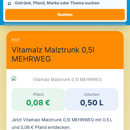
⌕
durchsuchen
Suchen
BIER
Vitamalz Malztrunk 0,5l
MEHRWEG
Pfand
Volumen
0,08 €
0,50 L
Jetzt Vitamalz Malztrunk 0,5l MEHRWEG mit 0.5 L
und 0,08 € Pfand entdecken.