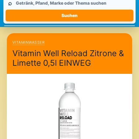
⌕
durchsuchen
Suchen
VITAMINWASSER
Vitamin Well Reload Zitrone &
Limette 0,5l EINWEG