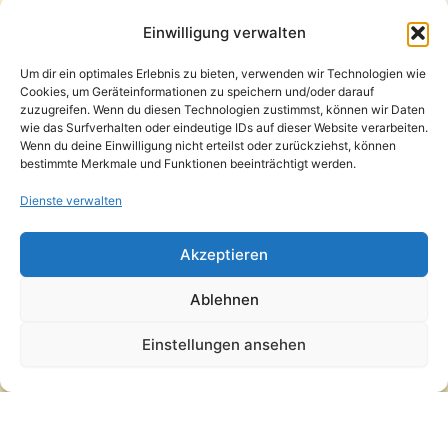
Startseite
Presse
Einwilligung verwalten
Kontakt / Support
Um dir ein optimales Erlebnis zu bieten, verwenden wir Technologien wie
Datenschutzerklärung
Cookies, um Geräteinformationen zu speichern und/oder darauf
AGB
zuzugreifen. Wenn du diesen Technologien zustimmst, können wir Daten
Widerrufsbelehrung
wie das Surfverhalten oder eindeutige IDs auf dieser Website verarbeiten.
Wenn du deine Einwilligung nicht erteilst oder zurückziehst, können
Versand und Lieferung
bestimmte Merkmale und Funktionen beeinträchtigt werden.
Zahlungsarten
Impressum
Dienste verwalten
Copyright © 2026 Pfandpirat | Präsentiert von
Zimmermanns
Akzeptieren
Internet & PR-Beratung
Ablehnen
Folge Pfandpirat
Einstellungen ansehen
Instagram
YouTube
Vertrag widerrufen
·
Versand und Lieferung