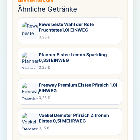
MEHR ENTDECKEN
Ähnliche Getränke
Rewe beste Wahl der Rote
Früchtetee1,0l EINWEG
0,25 €
Pfanner Eistee Lemon Sparkling
0,33l EINWEG
0,25 €
Freeway Premium Eistee Pfirsich 1,0l
EINWEG
0,25 €
Voekel Demeter Pfirsich Zitronen
Eistee 0,5l MEHRWEG
0,15 €