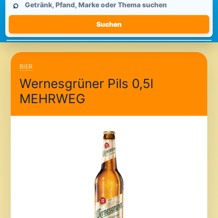
⌕
durchsuchen
Suchen
BIER
Wernesgrüner Pils 0,5l
MEHRWEG